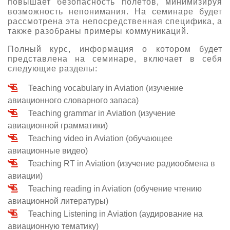
повышает безопасность полётов, минимизируя
возможность непонимания. На семинаре будет
О выставке
рассмотрена эта непосредственная специфика, а
ограмма
Партнеры выставки
также разобраны примеры коммуникаций.
астники
Полный курс, информация о котором будет
Крокус Экспо
Для участников
представлена на семинаре, включает в себя
следующие разделы:
Даты будущих выставок
Для посетителей
Заявка на участие
Для СМИ
Teaching vocabulary in Aviation (изучение
Место проведения HeliRussia
Документы
Заочное участие
авиационного словарного запаса)
Архив
Аккредитация прессы
Схема проезда
Teaching grammar in Aviation (изучение
Контакты
Прилет на выставку
Условия инфопартнёрства
авиационной грамматики)
Правила доступа и пребывания Крокус Экспо
Основные требования МВЦ «Крокус Экспо»
Teaching video in Aviation (обучающее
Положение об аккредитации
авиационные видео)
Teaching RT in Aviation (изучение радиообмена в
Публикации о выставке
авиации)
Пресс-релизы
Teaching reading in Aviation (обучение чтению
авиационной литературы)
Teaching Listening in Aviation (аудирование на
авиационную тематику)