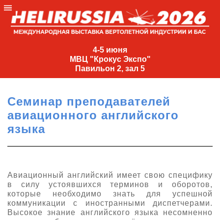
4-
5
4-5 июня
МВЦ "Крокус Экспо"
июня
Павильон 2, зал 5
МВЦ
"Крокус
Семинар преподавателей
Экспо"
авиационного английского
Павильон
языка
2,
зал
5
+7
Авиационный английский имеет свою специфику
(495)
в силу устоявшихся терминов и оборотов,
477-
которые необходимо знать для успешной
33-81
коммуникации с иностранными диспетчерами.
Высокое знание английского языка несомненно
nguage