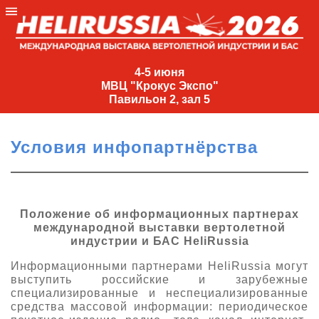
4-
5
4-5 июня
МВЦ "Крокус Экспо"
июня
Павильон 2, зал 5
МВЦ
"Крокус
Условия инфопартнёрства
Экспо"
Павильон
2,
зал
Положение об информационных партнерах
международной выставки вертолетной
5
индустрии и БАС HeliRussia
+7
(495)
Информационными партнерами HeliRussia могут
477-
выступить российские и зарубежные
33-81
специализированные и неспециализированные
средства массовой информации: периодическое
nguage