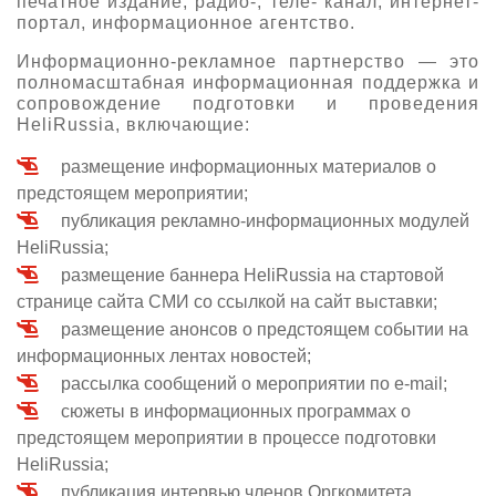
печатное издание, радио-, теле- канал, интернет-
портал, информационное агентство.
О выставке
ограмма
Информационно-рекламное партнерство — это
Партнеры выставки
полномасштабная информационная поддержка и
астники
сопровождение подготовки и проведения
Крокус Экспо
HeliRussia, включающие:
Для участников
Даты будущих выставок
Для посетителей
Заявка на участие
размещение информационных материалов о
Для СМИ
Место проведения HeliRussia
предстоящем мероприятии;
Документы
Заочное участие
публикация рекламно-информационных модулей
Архив
Аккредитация прессы
Схема проезда
Контакты
HeliRussia;
Прилет на выставку
Условия инфопартнёрства
размещение баннера HeliRussia на стартовой
Правила доступа и пребывания Крокус Экспо
Основные требования МВЦ «Крокус Экспо»
странице сайта СМИ со ссылкой на сайт выставки;
Положение об аккредитации
размещение анонсов о предстоящем событии на
информационных лентах новостей;
Публикации о выставке
рассылка сообщений о мероприятии по e-mail;
Пресс-релизы
сюжеты в информационных программах о
предстоящем мероприятии в процессе подготовки
HeliRussia;
публикация интервью членов Оргкомитета