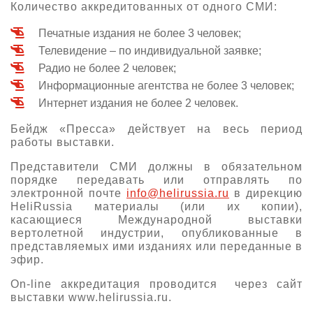
Количество аккредитованных от одного СМИ:
О выставке
Печатные издания не более 3 человек;
ограмма
Партнеры выставки
Телевидение – по индивидуальной заявке;
астники
Радио не более 2 человек;
Крокус Экспо
Для участников
Информационные агентства не более 3 человек;
Даты будущих выставок
Для посетителей
Заявка на участие
Интернет издания не более 2 человек.
Для СМИ
Место проведения HeliRussia
Документы
Бейдж «Пресса» действует на весь период
Заочное участие
Архив
Аккредитация прессы
работы выставки.
Схема проезда
Контакты
Прилет на выставку
Представители СМИ должны в обязательном
Условия инфопартнёрства
Правила доступа и пребывания Крокус Экспо
порядке передавать или отправлять по
Основные требования МВЦ «Крокус Экспо»
электронной почте
info@helirussia.ru
в дирекцию
Положение об аккредитации
HeliRussia материалы (или их копии),
касающиеся Международной выставки
Публикации о выставке
вертолетной индустрии, опубликованные в
представляемых ими изданиях или переданные в
Пресс-релизы
эфир.
On-line аккредитация проводится через сайт
выставки www.helirussia.ru.