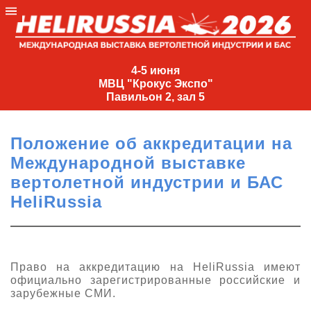
4-
5
4-5 июня
МВЦ "Крокус Экспо"
июня
Павильон 2, зал 5
МВЦ
"Крокус
Положение об аккредитации на
Экспо"
Международной выставке
Павильон
вертолетной индустрии и БАС
2,
HeliRussia
зал
5
+7
(495)
Право на аккредитацию на HeliRussia имеют
477-
официально зарегистрированные российские и
33-81
зарубежные СМИ.
nguage