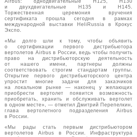
Airbus: однодвигательные H125, H130
и двухдвигательные H135 и H145.
О выставке
Торжественная церемония вручения
ограмма
Партнеры выставки
сертификата прошла сегодня в рамках
международной выставки HeliRussia в Крокус
астники
Крокус Экспо
Экспо.
Для участников
«Мы долго шли к тому, чтобы объявить
Даты будущих выставок
Для посетителей
Заявка на участие
о сертификации первого дистрибьютора
Для СМИ
вертолетов Airbus в России, ведь чтобы получить
Место проведения HeliRussia
Документы
Заочное участие
право на дистрибьюторскую деятельность
Архив
Аккредитация прессы
от нашего имени, партнеры должны
Схема проезда
Контакты
Прилет на выставку
соответствовать строгим стандартам группы.
Условия инфопартнёрства
Открытие первого дистрибьюторского центра
Правила доступа и пребывания Крокус Экспо
упростит многие задачи для заказчиков
Основные требования МВЦ «Крокус Экспо»
Положение об аккредитации
на локальном рынке — наконец у желающих
приобрести вертолет появится возможность
приобретать, хранить и обслуживать вертолет
Публикации о выставке
в одном месте», — отметил Дмитрий Перепелкин,
глава вертолетного подразделения Airbus
Пресс-релизы
в России.
«Мы рады стать первым дистрибьютором
вертолетов Airbus в России. Инфраструктура