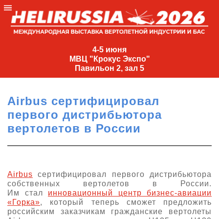
4-
5
4-5 июня
МВЦ "Крокус Экспо"
июня
Павильон 2, зал 5
МВЦ
"Крокус
Airbus сертифицировал
Экспо"
первого дистрибьютора
Павильон
вертолетов в России
2,
зал
5
+7
Airbus
сертифицировал первого дистрибьютора
(495)
собственных вертолетов в России.
477-
Им стал
инновационный центр бизнес-авиации
33-81
«Горка»
, который теперь сможет предложить
российским заказчикам гражданские вертолеты
nguage