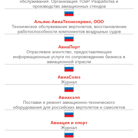
обслуживания. Организация ТОиР. Разработка и
производство авиационных стендов
О выставке
ограмма
Партнеры выставки
Альянс-АвиаТехносервис, ООО
астники
Техническое обслуживание вертолетов, восстановление
Крокус Экспо
работоспособности компонентов воздушных судов
Для участников
Даты будущих выставок
Для посетителей
Заявка на участие
АвиаПорт
Отраслевое агентство, предоставляющее
Для СМИ
Место проведения HeliRussia
Документы
информационные услуги по сопровождению бизнеса в
Заочное участие
Архив
авиационной отрасли
Аккредитация прессы
Схема проезда
Контакты
Прилет на выставку
Условия инфопартнёрства
АвиаСоюз
Правила доступа и пребывания Крокус Экспо
Журнал
Основные требования МВЦ «Крокус Экспо»
Положение об аккредитации
Авиахэлп
Публикации о выставке
Поставки и ремонт авиационно-технического
оборудования для российских вертолетов и самолетов
Пресс-релизы
Авиация и спорт
Журнал