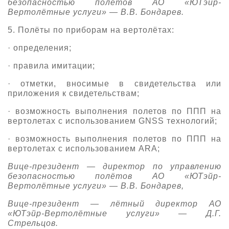
безопасностью полётов АО «ЮТэйр-
Вертолётные услуги»
—
В.В. Бондарев.
5. Полёты по приборам на вертолётах
:
· определения;
· правила имитации;
· отметки, вносимые в свидетельства или
приложения к свидетельствам
;
·
в
озможность выполнения полетов по ППП на
вертолетах с использованием GNSS технологий
;
·
в
озможность выполнения полетов по ППП на
вертолетах с использованием
ARA
;
В
ице-президент
—
директор по управлению
безопасностью полётов АО «ЮТэйр-
Вертолётные услуги»
—
В.В. Бондарев
,
В
ице-президент
—
лётн
ый
директор АО
«ЮТэйр-Вертолётные услуги»
—
Д.Г.
Стрельцо
в
.