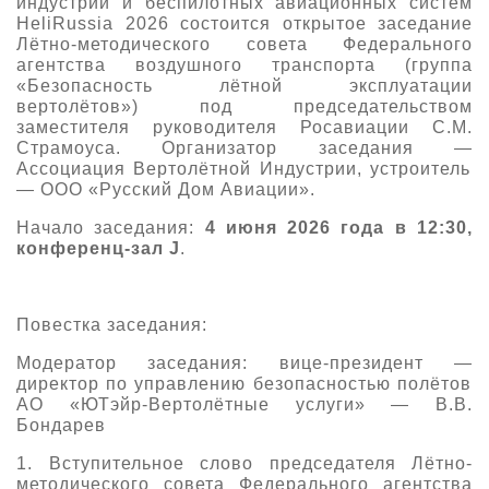
индустрии и беспилотных авиационных систем
HeliRussia
2026 состоится открытое заседание
О выставке
Лётно-методического совета Федерального
ограмма
Партнеры выставки
агентства воздушного транспорта (группа
«Безопасность лётной эксплуатации
астники
вертолётов») под председательством
Крокус Экспо
Для участников
заместителя руководителя Росавиации С.М.
Страмоуса
. Организатор заседания
—
Даты будущих выставок
Для посетителей
Заявка на участие
Ассоциация
В
ертолётной
И
ндустрии, устроитель
Для СМИ
Место проведения HeliRussia
—
ООО «Русский Дом Авиации».
Документы
Заочное участие
Архив
Аккредитация прессы
Начало заседания:
4 июня 2026 года в 12:30,
Схема проезда
Контакты
Прилет на выставку
конференц-
зал J
.
Условия инфопартнёрства
Правила доступа и пребывания Крокус Экспо
Основные требования МВЦ «Крокус Экспо»
Положение об аккредитации
Повестка заседания:
Публикации о выставке
Модератор заседани
я:
в
ице-президент
—
директор по управлению безопасностью полётов
Пресс-релизы
АО «ЮТэйр-Вертолётные услуги»
—
В.В.
Бондарев
1.
Вступительное слово председателя Лётно-
методического совета Федерального агентства