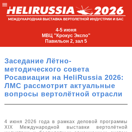
4-
5
4-5 июня
МВЦ "Крокус Экспо"
июня
Павильон 2, зал 5
МВЦ
"Крокус
Заседание Лётно-
Экспо"
методического совета
Павильон
Росавиации на HeliRussia 2026:
2,
ЛМС рассмотрит актуальные
зал
вопросы вертолётной отрасли
5
+7
(495)
477-
33-81
4 июня 2026 года в рамках деловой программы
XIX Международной выставки вертолётной
nguage