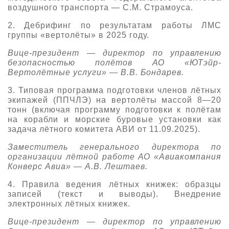
воздушного транспорта — С.М.
Страмоуса
.
2. Дебрифинг по результатам работы ЛМС
группы «вертолёты» в 2025 году
.
В
ице-президент
—
директор по управлению
безопасностью полётов АО «ЮТэйр-
Вертолётные услуги»
—
В.В. Бондарев.
3. Типовая программа подготовки членов лётных
экипажей (ППЧЛЭ) на вертолёты массой 8
—
20
тонн (включая программу подготовки к полётам
на корабли и морские буровые установки как
задач
а
л
ётного комитета АВИ от 11.09.2025)
.
З
аместител
ь
генерального директора по
организации лётной работе АО «Авиакомпания
Конверс
Авиа»
—
А.В. Лештаев.
4. Правила ведения лётных книжек: образцы
записей (текст и выводы). Внедрение
электронных лётных книжек
.
В
ице-президент
—
директор по управлению