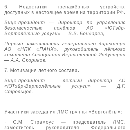
6. Недостатки тренажёрных устройств,
доступных в настоящее время на территории РФ
.
В
ице-президент
—
директор по управлению
безопасностью полётов АО «
ЮТэйр
-
Вертолётные услуги»
—
В.В. Бондарев
,
П
ерв
ый
заместител
ь
генерального директора
АО «НПК «ПАНХ», руководител
ь
л
ётного
комитета
Ассоциации Вертолетной Индустрии
—
А.А. Скориков.
7.
Мотивация лётного состава
.
В
ице-президент
—
лётн
ый
директор АО
«ЮТэйр-Вертолётные услуги»
—
Д.Г.
Стрельцо
в
.
Участники заседания ЛМС группы «Вертолёты»:
· С.М.
Страмоус
—
председатель ЛМС,
заместитель руководителя Федерального