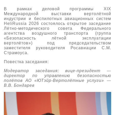
О выставке
В рамках деловой программы XIX
Международной выставки вертолётной
ограмма
Партнеры выставки
индустрии и беспилотных авиационных систем
астники
HeliRussia 2026 состоялось открытое заседание
Крокус Экспо
Лётно-методического совета Федерального
Для участников
агентства воздушного транспорта (группа
Даты будущих выставок
Для посетителей
Заявка на участие
«Безопасность лётной эксплуатации
вертолётов») под председательством
Для СМИ
Место проведения HeliRussia
Документы
Заочное участие
заместителя руководителя Росавиации С.М.
Архив
Аккредитация прессы
Страмоуса.
Схема проезда
Контакты
Прилет на выставку
Повестка заседания:
Условия инфопартнёрства
Правила доступа и пребывания Крокус Экспо
Основные требования МВЦ «Крокус Экспо»
Модератор заседания: вице-президент —
Положение об аккредитации
директор по управлению безопасностью
полётов АО «ЮТэйр-Вертолётные услуги» —
Публикации о выставке
В.В. Бондарев
Пресс-релизы