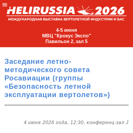
4-
5
4-5 июня
МВЦ "Крокус Экспо"
июня
Павильон 2, зал 5
МВЦ
"Крокус
Заседание летно-
Экспо"
методического совета
Павильон
Росавиации (группы
2,
«Безопасность летной
зал
эксплуатации вертолетов»)
5
+7
(495)
477-
33-81
4 июня 2026 года, 12:30, конференц-зал J
nguage