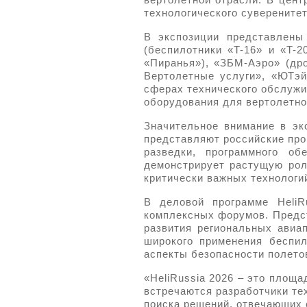
вертолетной отрасли. В цент
технологического суверените
В экспозиции представлены
(беспилотники «T-16» и «T-
«Пиранья»), «ЗБМ-Аэро» (др
Вертолетные услуги», «ЮТэй
сферах технического обслужи
оборудования для вертолетно
Значительное внимание в эк
представляют российские про
разведки, программного о
демонстрирует растущую рол
критически важных технологи
В деловой программе HeliR
комплексных форумов. Предст
развития региональных авиа
широкого применения беспил
аспекты безопасности полето
«HeliRussia 2026 – это площ
встречаются разработчики те
поиска решений, отвечающих 