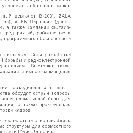
пилотной авиации, укрепления
 условиях глобального рынка.
тный вертолет В-200), ZALA
П-55), «СКБ Пиранья» (дроны
), а также компании «Ютэйр-
и предприятий, работающих в
, программного обеспечения и
м системам. Свои разработки
ой борьбы и радиоэлектронной
движением. Выставка также
 авиации и импортозамещения
ятий, объединенных в шесть
ества обсудят острые вопросы
ования нормативной базы для
иации, а также практические
товки кадров.
и беспилотной авиации. Здесь
ые структуры для совместного
ыставки Юлия Володина.