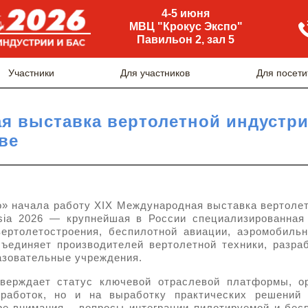
4-5 июня
МВЦ "Крокус Экспо"
Павильон 2, зал 5
Участники
Для участников
Для посети
я выставка вертолетной индустрии
ве
» начала работу XIX Международная выставка вертоле
sia 2026 — крупнейшая в России специализированна
вертолетостроения, беспилотной авиации, аэромобильн
ъединяет производителей вертолетной техники, разра
азовательные учреждения.
тверждает статус ключевой отраслевой платформы, о
работок, но и на выработку практических решений 