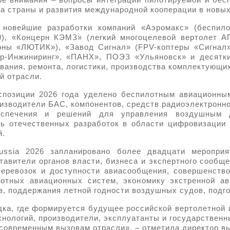
ре внимания – вопросы интеграции пилотируемой и бес
та страны и развития международной кооперации в новых
 новейшие разработки компаний «Аэромакс» (беспило
20), «Концерн КЭМЗ» (легкий многоцелевой вертолет А
оны «ЛЮТИК»), «Завод Сигнал» (FPV-коптеры «Сигнал»
р-Инжиниринг», «ПАНХ», ПОЭЗ «Ульяновск» и десятк
вания, ремонта, логистики, производства комплектующих
й отрасли.
спозиции 2026 года уделено беспилотным авиационны
изводители БАС, компонентов, средств радиоэлектронн
беспечения и решений для управления воздушным 
ь отечественных разработок в области цифровизации
й.
ussia 2026 запланировано более двадцати меропри
авители органов власти, бизнеса и экспертного сообщ
перевозок и доступности авиасообщения, совершенств
отных авиационных систем, экономику экстренной ав
в, поддержания летной годности воздушных судов, подго
адка, где формируется будущее российской вертолетной 
хнологий, производители, эксплуатанты и государственн
современным вызовам отрасли», – отметила директор в