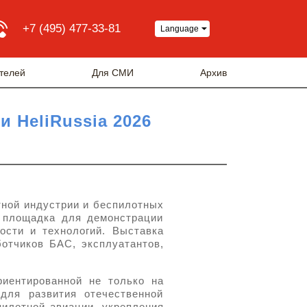
+7 (495) 477-33-81
Language
телей
Для СМИ
Архив
 HeliRussia 2026
тной индустрии и беспилотных
я площадка для демонстрации
ости и технологий. Выставка
ботчиков БАС, эксплуатантов,
риентированной не только на
для развития отечественной