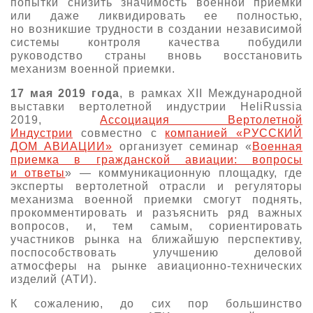
попытки снизить значимость военной приемки
или даже ликвидировать ее полностью,
О выставке
но возникшие трудности в создании независимой
ограмма
Партнеры выставки
системы контроля качества побудили
руководство страны вновь восстановить
астники
Крокус Экспо
механизм военной приемки.
Для участников
17 мая 2019 года
, в рамках XII Международной
Даты будущих выставок
Для посетителей
Заявка на участие
выставки вертолетной индустрии HeliRussia
Для СМИ
2019,
Ассоциация Вертолетной
Место проведения HeliRussia
Документы
Заочное участие
Индустрии
совместно с
компанией «РУССКИЙ
Архив
Аккредитация прессы
ДОМ АВИАЦИИ»
организует семинар «
Военная
Схема проезда
Контакты
Прилет на выставку
приемка в гражданской авиации: вопросы
Условия инфопартнёрства
и ответы
» — коммуникационную площадку, где
Правила доступа и пребывания Крокус Экспо
эксперты вертолетной отрасли и регуляторы
Основные требования МВЦ «Крокус Экспо»
Положение об аккредитации
механизма военной приемки смогут поднять,
прокомментировать и разъяснить ряд важных
вопросов, и, тем самым, сориентировать
Публикации о выставке
участников рынка на ближайшую перспективу,
поспособствовать улучшению деловой
Пресс-релизы
атмосферы на рынке авиационно-технических
изделий (АТИ).
К сожалению, до сих пор большинство