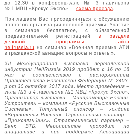
до 12.30 в конференц-зале № 3 павильона
№ 1 МВЦ «Крокус Экспо» —
схема проезда
.
Приглашаем Вас присоединиться к обсуждению
вопросов организации военной приемки. Участие
в семинаре бесплатное, с обязательной
предварительной регистрацией
в разделе
деловой программы сайта
helirussia.ru
на семинар «Военная приемка АТИ
в гражданской авиации: вопросы и ответы».
XII Международная выставка вертолетной
индустрии HeliRussia 2019 пройдет c 16 по 18
мая в соответствии с распоряжением
Правительства Российской Федерации № 2403-
р от 30 октября 2017 года. Место проведения –
залы №3 и 4 павильона №1 МВЦ «Крокус Экспо».
Организатор выставки – Минпромторг России.
Устроитель – компания «Русские Выставочные
Системы». Титульный спонсор – холдинг
«Вертолеты России». Официальный спонсор –
«Промсвязьбанк». Стратегический партнер –
Банк ВТБ. Мероприятие проходит по
инициативе и при поддержке Ассоциации