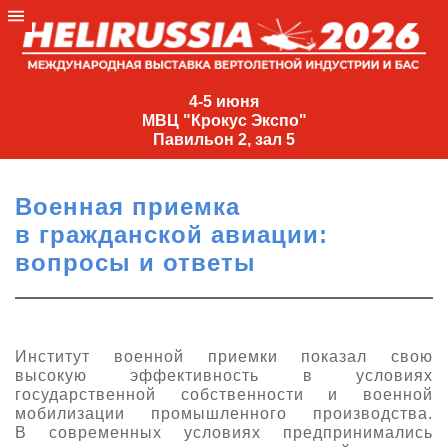
4-
5
4-5 июня
МВЦ "Крокус Экспо"
июня
Павильон 2, зал 5
МВЦ
"Крокус
Военная приемка
Экспо"
в гражданской авиации:
Павильон
вопросы и ответы
2,
зал
5
+7
Институт военной приемки показал свою
(495)
высокую эффективность в условиях
477-
государственной собственности и военной
33-81
мобилизации промышленного производства.
В современных условиях предпринимались
nguage