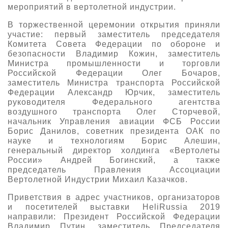
мероприятий в вертолетной индустрии.
О выставке
В торжественной церемонии открытия приняли
ограмма
Партнеры выставки
участие: первый заместитель председателя
астники
Комитета Совета Федерации по обороне и
Крокус Экспо
безопасности Владимир Кожин, заместитель
Для участников
Министра промышленности и торговли
Даты будущих выставок
Для посетителей
Российской Федерации Олег Бочаров,
Заявка на участие
заместитель Министра транспорта Российской
Для СМИ
Место проведения HeliRussia
Документы
Федерации Александр Юрчик, заместитель
Заочное участие
Архив
руководителя Федерального агентства
Аккредитация прессы
Схема проезда
воздушного транспорта Олег Сторчевой,
Контакты
Прилет на выставку
начальник Управления авиации ФСБ России
Условия инфопартнёрства
Правила доступа и пребывания Крокус Экспо
Борис Данилов, советник президента ОАК по
Основные требования МВЦ «Крокус Экспо»
науке и технологиям Борис Алешин,
Положение об аккредитации
генеральный директор холдинга «Вертолеты
России» Андрей Богинский, а также
Публикации о выставке
председатель Правления Ассоциации
Вертолетной Индустрии Михаил Казачков.
Пресс-релизы
Приветствия в адрес участников, организаторов
и посетителей выставки HeliRussia 2019
направили: Президент Российской Федерации
Владимир Путин, заместитель Председателя