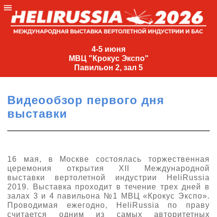
4-
5
4-5 июня
МВЦ "Крокус Экспо"
июня
Павильон 2, зал 5
МВЦ
"Крокус
Видеообзор первого дня
Экспо"
выставки
Павильон
2,
зал
5
16 мая, в Москве состоялась торжественная
церемония открытия XII Международной
+7
выставки вертолетной индустрии HeliRussia
(495)
2019. Выставка проходит в течение трех дней в
477-
залах 3 и 4 павильона №1 МВЦ «Крокус Экспо».
33-81
Проводимая ежегодно, HeliRussia по праву
nguage
считается одним из самых авторитетных