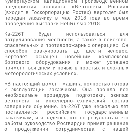
Кумертауском авиационном производственном
предприятии холдинга «Вертолеты России»
О выставке
(входит в Госкорпорацию Ростех) вертолет был
ограмма
Партнеры выставки
передан заказчику в мае 2018 года во время
проведения выставки HeliRussia 2018.
астники
Крокус Экспо
Для участников
Ка-226Т будет использоваться для
патрулирования местности, а также в поисково-
Даты будущих выставок
Для посетителей
Заявка на участие
спасательных и противопожарных операциях. Он
Для СМИ
способен эвакуировать до шести человек.
Место проведения HeliRussia
Документы
Заочное участие
Вертолет оснащен новейшим комплексом
Архив
Аккредитация прессы
бортового оборудования и может успешно
Схема проезда
Контакты
Прилет на выставку
применяться днем и ночью в простых и сложных
Условия инфопартнёрства
метеорологических условиях.
Правила доступа и пребывания Крокус Экспо
Основные требования МВЦ «Крокус Экспо»
«В настоящий момент машина полностью готова
Положение об аккредитации
к эксплуатации заказчиком. Она прошла все
необходимые процедуры подготовки, экипаж
Публикации о выставке
вертолета и инженерно-технический состав
завершили обучение. Ка-226Т уже несколько лет
Пресс-релизы
поставляется российским государственным
заказчикам, и я надеюсь, что по результатам его
работы руководство Росгвардии примет решение
о продолжении сотрудничества с нашей