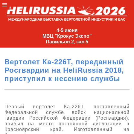
4-
5
4-5 июня
МВЦ "Крокус Экспо"
июня
Павильон 2, зал 5
МВЦ
"Крокус
Вертолет Ка-226Т, переданный
Экспо"
Росгвардии на HeliRussia 2018,
Павильон
приступил к несению службы
2,
зал
5
+7
Первый вертолет Ка-226Т, поставленный
(495)
Федеральной службе войск национальной
477-
гвардии Российской Федерации (Росгвардия),
33-81
прибыл на место постоянной дислокации в
Красноярский край. Изготовленный на
nguage