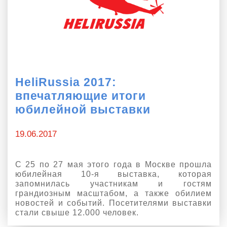
О выставке
ограмма
Партнеры выставки
астники
Крокус Экспо
Для участников
Даты будущих выставок
Для посетителей
Заявка на участие
HeliRussia 2017:
Для СМИ
Место проведения HeliRussia
Документы
впечатляющие итоги
Заочное участие
Архив
Аккредитация прессы
юбилейной выставки
Схема проезда
Контакты
Прилет на выставку
Условия инфопартнёрства
Правила доступа и пребывания Крокус Экспо
19.06.2017
Основные требования МВЦ «Крокус Экспо»
Положение об аккредитации
С 25 по 27 мая этого года в Москве прошла
Публикации о выставке
юбилейная 10-я выставка, которая
запомнилась участникам и гостям
Пресс-релизы
грандиозным масштабом, а также обилием
новостей и событий. Посетителями выставки
стали свыше 12.000 человек.