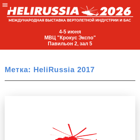
4-
5
4-5 июня
МВЦ "Крокус Экспо"
июня
Павильон 2, зал 5
МВЦ
"Крокус
Экспо"
Метка:
HeliRussia 2017
Павильон
2,
зал
5
+7
(495)
477-
33-81
nguage