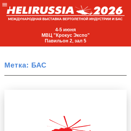
4-
5
4-5 июня
МВЦ "Крокус Экспо"
июня
Павильон 2, зал 5
МВЦ
"Крокус
Экспо"
Метка:
БАС
Павильон
2,
зал
5
+7
(495)
477-
33-81
nguage