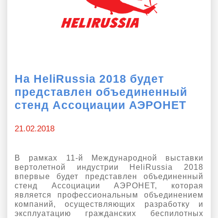
О выставке
ограмма
Партнеры выставки
астники
Крокус Экспо
Для участников
Даты будущих выставок
Для посетителей
Заявка на участие
На HeliRussia 2018 будет
Для СМИ
Место проведения HeliRussia
Документы
представлен объединенный
Заочное участие
Архив
Аккредитация прессы
стенд Ассоциации АЭРОНЕТ
Схема проезда
Контакты
Прилет на выставку
Условия инфопартнёрства
Правила доступа и пребывания Крокус Экспо
21.02.2018
Основные требования МВЦ «Крокус Экспо»
Положение об аккредитации
В рамках 11-й Международной выставки
Публикации о выставке
вертолетной индустрии HeliRussia 2018
впервые будет представлен объединенный
Пресс-релизы
стенд Ассоциации АЭРОНЕТ, которая
является профессиональным объединением
компаний, осуществляющих разработку и
эксплуатацию гражданских беспилотных