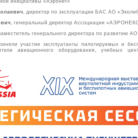
кой инициативы «Аэронет»
колаевич
, директор по эксплуатации БАС АО «Эколи
ович
, генеральный директор Ассоциации «АЭРОНЕК
 заместитель генерального директора по развитию 
приняли участие эксплуатанты пилотируемых и бес
ители авиационного оборудования, учебных це