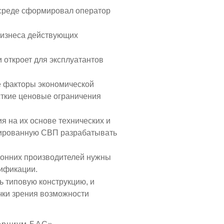
 среде сформировал оператор
бизнеса действующих
 откроет для эксплуатантов
е факторы экономической
сткие ценовые ограничения
 на их основе технических и
цированную СВП разрабатывать
оронних производителей нужны
тификации.
ь типовую конструкцию, и
чки зрения возможности