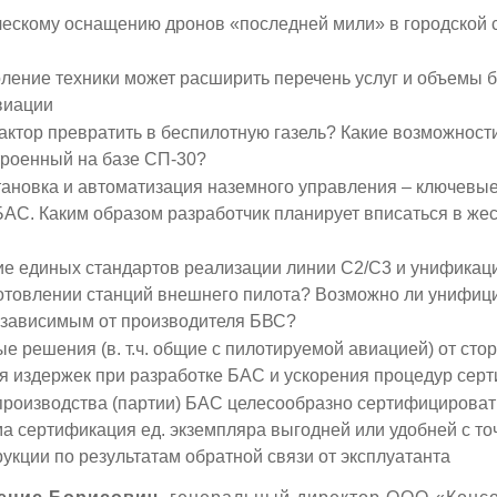
ическому оснащению дронов «последней мили» в городской
ление техники может расширить перечень услуг и объемы 
виации
ктор превратить в беспилотную газель? Какие возможности
троенный на базе СП-30?
ановка и автоматизация наземного управления – ключевы
АС. Каким образом разработчик планирует вписаться в же
е единых стандартов реализации линии С2/С3 и унификация
готовлении станций внешнего пилота? Возможно ли унифи
езависимым от производителя БВС?
е решения (в. т.ч. общие с пилотируемой авиацией) от ст
я издержек при разработке БАС и ускорения процедур сер
производства (партии) БАС целесообразно сертифицироват
ма сертификация ед. экземпляра выгодней или удобней с то
укции по результатам обратной связи от эксплуатанта