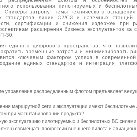
ю распределённым флотом и особенностей экс
стного использования пилотируемых и беспилотны
й. Спикеры затронут темы технического оснащения
х стандартов линии C2/C3 и наземных станций 
ости, сертификации и снижения издержек при р
рспективам расширения бизнеса эксплуатантов за с
П-30.
ия единого цифрового пространства, что позволи
сократить временные затраты и минимизировать ри
вится ключевым фактором успеха в современной 
оздание единых стандартов и интеграция платфо
еме управления распределенным флотом предъявляет вед
оения маршрутной сети и эксплуатации имеют беспилотные 
нтом при масштабировании продукта?
тную эксплуатацию пилотируемых и беспилотных ВС силами
должен) совмещать профессии внешнего пилота и авиацион