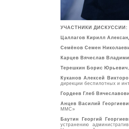
УЧАСТНИКИ ДИСКУССИИ:
Цаллагов Кирилл Алекса
Семёнов Семен Николаев
Карцев Вячеслав Владим
Терешкин Борис Юрьевич
Куканов Алексей Викторо
дирекции беспилотных и ин
Гордеев Глеб Вячеславов
Анцев Василий Георгиеви
ММС»
Баутин Георгий Георгиев
устранению администрати