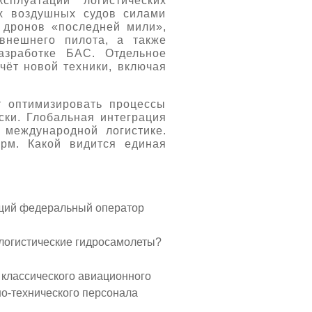
плуатации логистических
х воздушных судов силами
 дронов «последней мили»,
внешнего пилота, а также
азработке БАС. Отдельное
чёт новой техники, включая
т оптимизировать процессы
ски. Глобальная интеграция
международной логистике.
рм. Какой видится единая
ущий федеральный оператор
логистические гидросамолеты?
 классического авиационного
но-технического персонала