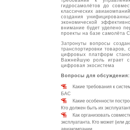
требований к управлени
гидросамолётов до совме
классических авиакомпани
создания унифицированны
экономической эффективн
внимание будет уделено пе
проекты на базе самолёта С
Затронуты вопросы создан
транспортировки товаров, 
цифровых платформ стано
Важнейшую роль играет с
цифровая экосистема
Вопросы для обсуждения:
Какие требования к сист
БАС
Какие особенности постр
Кто должен быть их эксплуата
Как организовать совмес
эксплуатанта. Кто может (или 
авиакомпании