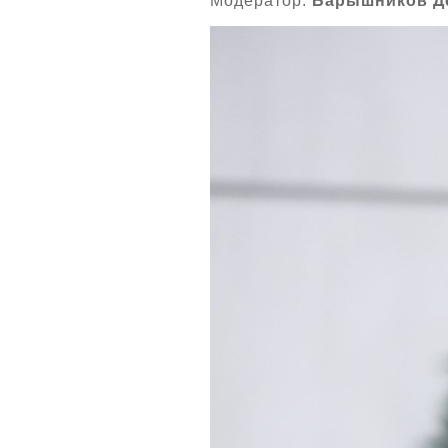
Модератор:
Барышников Д