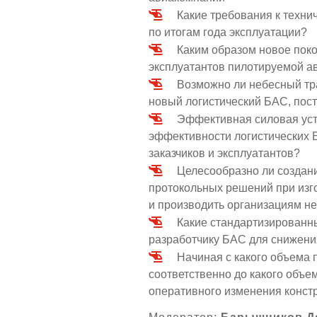
Какие требования к техн
по итогам года эксплуатации?
Каким образом новое поко
эксплуатантов пилотируемой а
Возможно ли небесный тра
новый логистический БАС, пос
Эффективная силовая уст
эффективности логистических Б
заказчиков и эксплуатантов?
Целесообразно ли создани
протокольных решений при из
и производить организациям н
Какие стандартизированны
разработчику БАС для снижени
Начиная с какого объема 
соответственно до какого объе
оперативного изменения констр