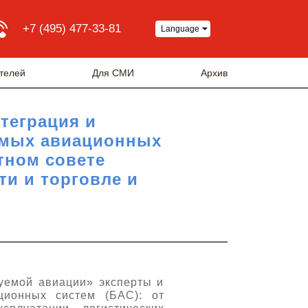
+7 (495) 477-33-81
Language
телей
Для СМИ
Архив
теграция и
емых авиационных
тном совете
и и торговле и
руемой авиации» эксперты и
ционных систем (БАС): от