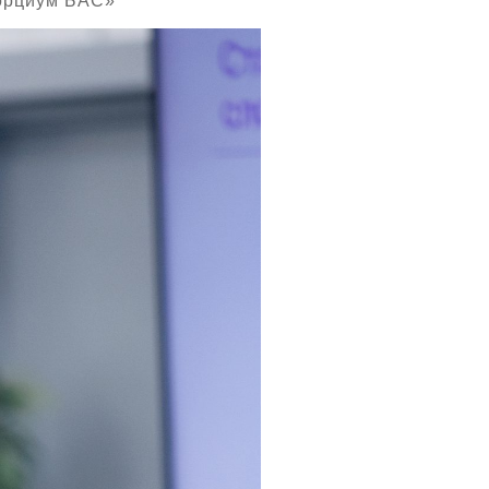
орциум БАС»