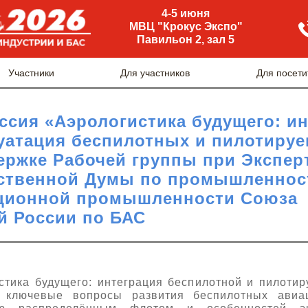
4-5 июня
МВЦ "Крокус Экспо"
Павильон 2, зал 5
Участники
Для участников
Для посети
ссия «Аэрологистика будущего: ин
уатация беспилотных и пилотиру
ержке Рабочей группы при Экспер
ственной Думы по промышленност
ационной промышленности Союза
й России по БАС
тика будущего: интеграция беспилотной и пилоти
 ключевые вопросы развития беспилотных авиа