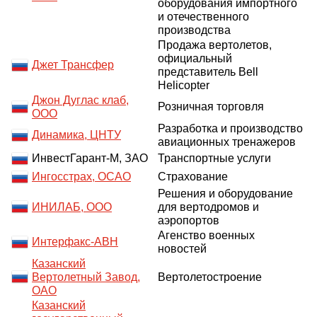
оборудования импортного
и отечественного
производства
Продажа вертолетов,
официальный
Джет Трансфер
представитель Bell
Helicopter
Джон Дуглас клаб,
Розничная торговля
ООО
Разработка и производство
Динамика, ЦНТУ
авиационных тренажеров
ИнвестГарант-М, ЗАО
Транспортные услуги
Ингосстрах, ОСАО
Страхование
Решения и оборудование
ИНИЛАБ, ООО
для вертодромов и
аэропортов
Агенство военных
Интерфакс-АВН
новостей
Казанский
Вертолетный Завод,
Вертолетостроение
ОАО
Казанский