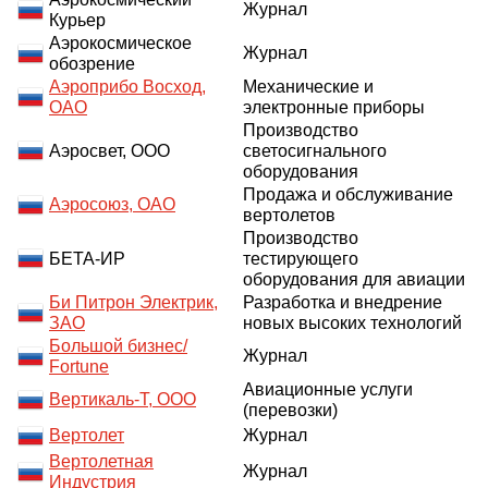
Журнал
Курьер
Аэрокосмическое
Журнал
обозрение
Аэроприбо Восход,
Механические и
ОАО
электронные приборы
Производство
Аэросвет, ООО
светосигнального
оборудования
Продажа и обслуживание
Аэросоюз, ОАО
вертолетов
Производство
БЕТА-ИР
тестирующего
оборудования для авиации
Би Питрон Электрик,
Разработка и внедрение
ЗАО
новых высоких технологий
Большой бизнес/
Журнал
Fortune
Авиационные услуги
Вертикаль-Т, ООО
(перевозки)
Вертолет
Журнал
Вертолетная
Журнал
Индустрия