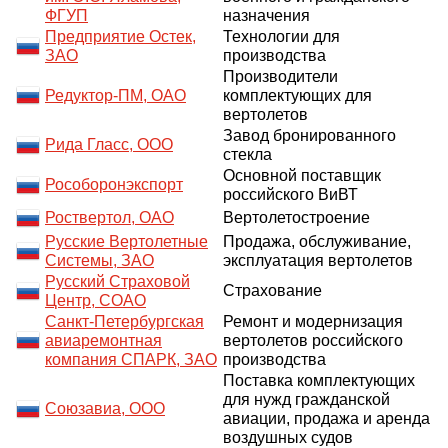
ФГУП
назначения
Предприятие Остек,
Технологии для
ЗАО
производства
Производители
Редуктор-ПМ, ОАО
комплектующих для
вертолетов
Завод бронированного
Рида Гласс, ООО
стекла
Основной поставщик
Рособоронэкспорт
российского ВиВТ
Роствертол, ОАО
Вертолетостроение
Русские Вертолетные
Продажа, обслуживание,
Системы, ЗАО
эксплуатация вертолетов
Русский Страховой
Страхование
Центр, СОАО
Санкт-Петербургская
Ремонт и модернизация
авиаремонтная
вертолетов российского
компания СПАРК, ЗАО
производства
Поставка комплектующих
для нужд гражданской
Союзавиа, ООО
авиации, продажа и аренда
воздушных судов