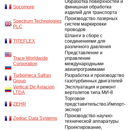
Обработка поверхностей и
Socomore
финишная обработка
изделий для транспорта
Производство лазерных
Spectrum Technologies
систем маркировки
PLC
проводов
Шланги в сборе с
TITEFLEX
соединениями для
различного давления
Представление и
Trace Worldwide
управление
Corporation
международными
авиапрограммами
Turbomeca Safran
Разработка и производство
Group
газотурбинных двигателей
Vertical De Aviacion
Эксплуатация и ремонт
LTDA
вертолетов типа МИ-8
Торговое
ZEHR
представительство.Импорт-
экспорт
Производство научно-
Zodiac Data Systems
технической аппаратуры
Проектирование,