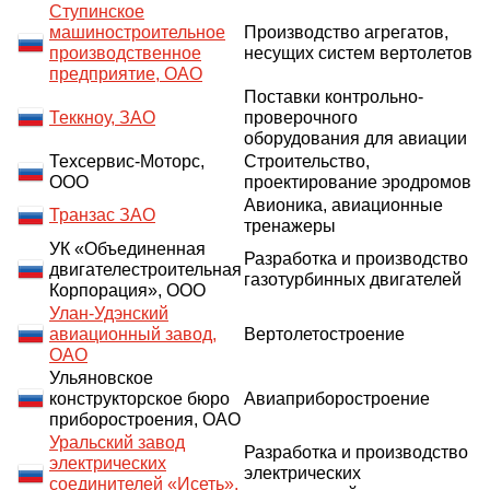
Ступинское
машиностроительное
Производство агрегатов,
производственное
несущих систем вертолетов
предприятие, ОАО
Поставки контрольно-
Теккноу, ЗАО
проверочного
оборудования для авиации
Техсервис-Моторс,
Строительство,
ООО
проектирование эродромов
Авионика, авиационные
Транзас ЗАО
тренажеры
УК «Объединенная
Разработка и производство
двигателестроительная
газотурбинных двигателей
Корпорация», ООО
Улан-Удэнский
авиационный завод,
Вертолетостроение
ОАО
Ульяновское
конструкторское бюро
Авиаприборостроение
приборостроения, ОАО
Уральский завод
Разработка и производство
электрических
электрических
соединителей «Исеть»,