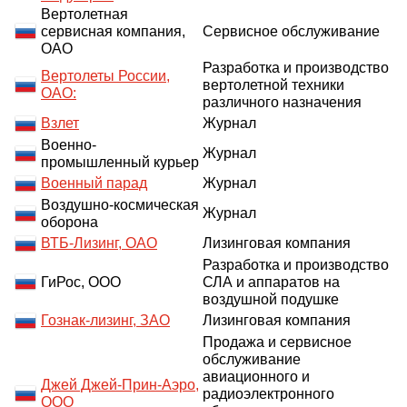
Вертолетная
сервисная компания,
Сервисное обслуживание
ОАО
Разработка и производство
Вертолеты России,
вертолетной техники
ОАО:
различного назначения
Взлет
Журнал
Военно-
Журнал
промышленный курьер
Военный парад
Журнал
Воздушно-космическая
Журнал
оборона
ВТБ-Лизинг, ОАО
Лизинговая компания
Разработка и производство
ГиРос, ООО
СЛА и аппаратов на
воздушной подушке
Гознак-лизинг, ЗАО
Лизинговая компания
Продажа и сервисное
обслуживание
авиационного и
Джей Джей-Прин-Аэро,
радиоэлектронного
ООО