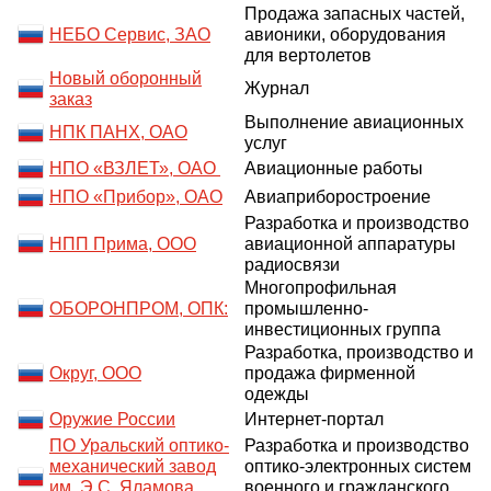
Продажа запасных частей,
НЕБО Сервис, ЗАО
авионики, оборудования
для вертолетов
Новый оборонный
Журнал
заказ
Выполнение авиационных
НПК ПАНХ, ОАО
услуг
НПО «ВЗЛЕТ», ОАО
Авиационные работы
НПО «Прибор», ОАО
Авиаприборостроение
Разработка и производство
НПП Прима, ООО
авиационной аппаратуры
радиосвязи
Многопрофильная
ОБОРОНПРОМ, ОПК:
промышленно-
инвестиционных группа
Разработка, производство и
Округ, ООО
продажа фирменной
одежды
Оружие России
Интернет-портал
ПО Уральский оптико-
Разработка и производство
механический завод
оптико-электронных систем
им. Э.С. Яламова,
военного и гражданского