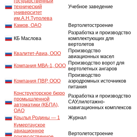
государственный
технический
Учебное заведение
университет
им.А.Н.Туполева
Камов, ОАО
Вертолетостроение
Разработка и производство
КБ Маслова
комплектующих для
вертолетов
Производство
Квалитет-Авиа, ООО
авиационных масел
Производство ворот для
Компания МВА-1, ООО
вертолетных ангаров
Производство
Компания ПВР, ООО
аэродромных источников
питания
Конструкторское бюро
Разработка и производство
промышленной
САУ,пилотажно-
автоматики (КБПА),
навигационных комплексов
ОАО
Крылья Родины — 1
Журнал
Кумертауское
авиационное
Вертолетостроение
поизводственное