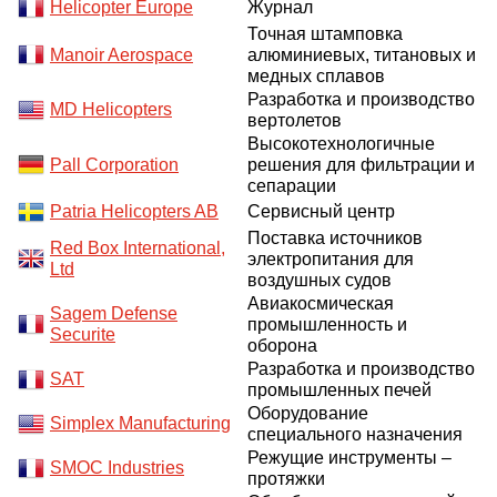
Helicopter Europe
Журнал
Точная штамповка
Manoir Aerospace
алюминиевых, титановых и
медных сплавов
Разработка и производство
MD Helicopters
вертолетов
Высокотехнологичные
Pall Corporation
решения для фильтрации и
сепарации
Patria Helicopters AB
Сервисный центр
Поставка источников
Red Box International,
электропитания для
Ltd
воздушных судов
Авиакосмическая
Sagem Defense
промышленность и
Securite
оборона
Разработка и производство
SAT
промышленных печей
Оборудование
Simplex Manufacturing
специального назначения
Режущие инструменты –
SMOC Industries
протяжки