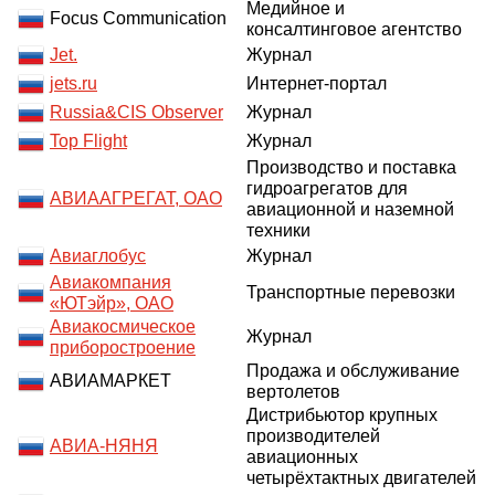
Медийное и
Focus Communication
консалтинговое агентство
Jet.
Журнал
jets.ru
Интернет-портал
Russia&CIS Observer
Журнал
Top Flight
Журнал
Производство и поставка
гидроагрегатов для
АВИААГРЕГАТ, ОАО
авиационной и наземной
техники
Авиаглобус
Журнал
Авиакомпания
Транспортные перевозки
«ЮТэйр», ОАО
Авиакосмическое
Журнал
приборостроение
Продажа и обслуживание
АВИАМАРКЕТ
вертолетов
Дистрибьютор крупных
производителей
АВИА-НЯНЯ
авиационных
четырёхтактных двигателей