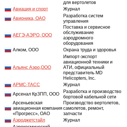
для вертолетов
Авиация и спорт
Журнал
Разработка систем
Авионика, ОАО
управления
Поставка и сервисное
обслуживание
АЕГЭ-АЭРО, ООО
аэродромного
оборудования
Алком, ООО
Охрана труда и здоровья
Импорт-экспорт
авиационной техники и
Альянс Аэро,ООО
АТИ, официальный
представитель MD
Helicopters, Inc.
АРМС-ТАСС
Журнал
Разработка и производство
Арсенал КрЗПП, ООО
бортовой кабельной сети
Арсеньевская
Производство вертолетов,
авиационная компания
самолетов, ремонт,
«Прогресс», ОАО
запчасти
Аэроджетстайл
Журнал
Аэрокосмический