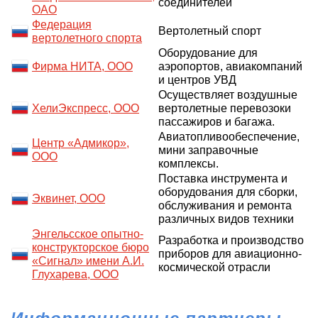
соединителей
ОАО
Федерация
Вертолетный спорт
вертолетного спорта
Оборудование для
Фирма НИТА, ООО
аэропортов, авиакомпаний
и центров УВД
Осуществляет воздушные
ХелиЭкспресс, ООО
вертолетные перевозоки
пассажиров и багажа.
Авиатопливообеспечение,
Центр «Адмикор»,
мини заправочные
ООО
комплексы.
Поставка инструмента и
оборудования для сборки,
Эквинет, ООО
обслуживания и ремонта
различных видов техники
Энгельсское опытно-
Разработка и производство
конструкторское бюро
приборов для авиационно-
«Сигнал» имени А.И.
космической отрасли
Глухарева, ООО