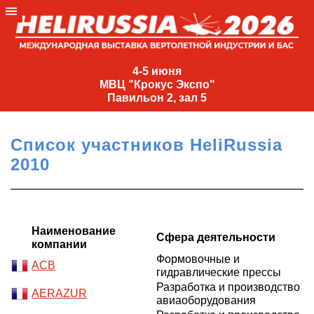
4-
5
4-5 июня
МВЦ "Крокус Экспо"
июня
Павильон 2, зал 5
МВЦ
"Крокус
Список участников HeliRussia
Экспо"
2010
Павильон
2,
зал
5
Наименование
Сфера деятельности
компании
+7
(495)
Формовочные и
ACB
гидравлические прессы
477-
33-81
Разработка и производство
AERAZUR
авиаоборудования
nguage