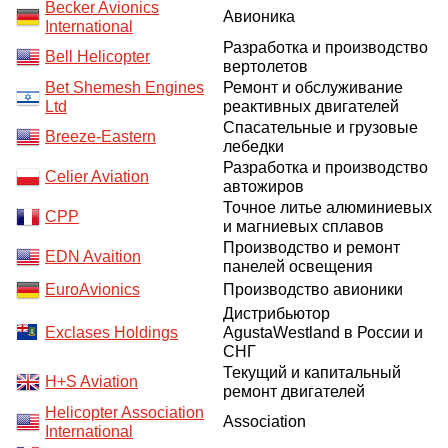
Becker Avionics
Авионика
International
Разработка и производство
Bell Helicopter
вертолетов
Bet Shemesh Engines
Ремонт и обслуживание
Ltd
реактивных двигателей
Спасательные и грузовые
Breeze-Eastern
лебедки
Разработка и производство
Celier Aviation
автожиров
Точное литье алюминиевых
CPP
и магниевых сплавов
Производство и ремонт
EDN Avaition
панелей освещения
EuroAvionics
Производство авионики
Дистрибьютор
Exclases Holdings
AgustaWestland в России и
СНГ
Текущий и капитальный
H+S Aviation
ремонт двигателей
Helicopter Association
Association
International