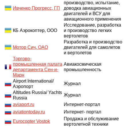
производство, испытание,
Ивченко Прогресс, ГП
доводка авиационных
двигателей и ВСУ для
авиационного применения
Исследование, разработка
КБ Аэрокоптер, ООО
и производство легких
вертолетов
Разработка и производство
Мотор Сич, ОАО
двигателей для самолетов
и вертолетов
Торгово-
промышленная палата
Авиакосмическая
департамента Сен-и-
промышленность
Марн
Airport International/
Журнал
Аэропорт
Altitudes Russia/ Yachts
Журнал
Russia
aviaport.ru
Интернет-портал
aviationtoday.ru
Интернет- портал
Продажа и обслуживание
Eurocopter Vostok
вертолетной техники