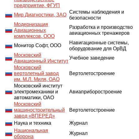
предприятие, ФГУП
Cистемы наблюдения и
Мир Диагностики, ЗАО
безопасности
Модернизация
Разработка и производство
Авиационных
авиационных тренажеров
комплексов, ООО
Навигационные системы,
Монитор Софт, ООО
оборудование для ОрВД
Московский
Учебное заведение
Авиационный Институт
Московский
вертолетный завод
Вертолетостроение
им. М.Л. Миля, ОАО
Московский институт
электромеханики и
Авиаприборостроение
автоматики, ОАО
Московский
машиностроительный
Вертолетостроение
завод «ВПЕРЕД»
Наука и техника
Журнал
Национальная
Журнал
оборона