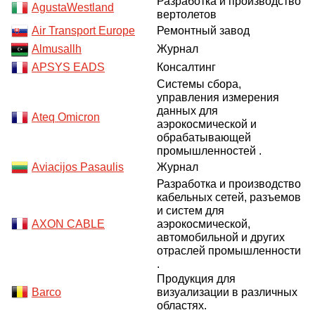
Разработка и производство
AgustaWestland
вертолетов
О выставке
Air Transport Europe
Ремонтный завод
ограмма
Партнеры выставки
Almusallh
Журнал
астники
APSYS EADS
Консалтинг
Крокус Экспо
Для участников
Системы сбора,
управления измерения
Даты будущих выставок
Для посетителей
Заявка на участие
данных для
Ateq Omicron
Для СМИ
Место проведения HeliRussia
аэрокосмической и
Документы
Заочное участие
обрабатывающей
Архив
Аккредитация прессы
Схема проезда
промышленностей .
Контакты
Прилет на выставку
Aviacijos Pasaulis
Журнал
Условия инфопартнёрства
Правила доступа и пребывания Крокус Экспо
Разработка и производство
Основные требования МВЦ «Крокус Экспо»
кабельных сетей, разъемов
Положение об аккредитации
и систем для
AXON CABLE
аэрокосмической,
Публикации о выставке
автомобильной и других
отраслей промышленности
Пресс-релизы
.
Продукция для
Barco
визуализации в различных
областях.