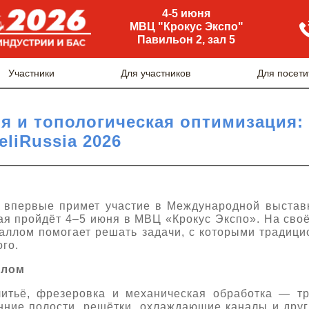
4-5 июня
МВЦ "Крокус Экспо"
Павильон 2, зал 5
Участники
Для участников
Для посети
я и топологическая оптимизация:
eliRussia 2026
 впервые примет участие в Международной выставк
ая пройдёт 4–5 июня в МВЦ «Крокус Экспо». На сво
таллом помогает решать задачи, с которыми традиц
го.
ллом
тьё, фрезеровка и механическая обработка — тр
нние полости, решётки, охлаждающие каналы и дру