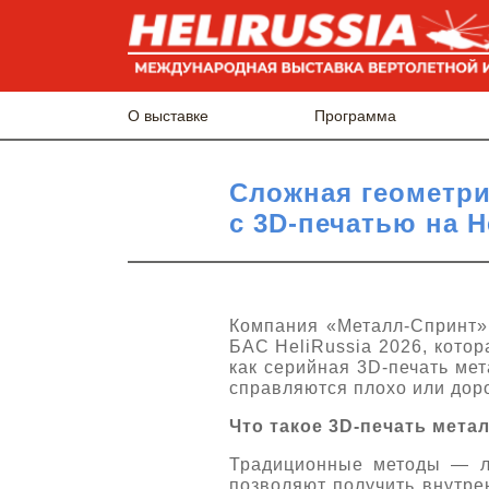
О выставке
Программа
Сложная геометри
с 3D-печатью на H
Компания «Металл-Спринт»
БАС HeliRussia 2026, котор
как серийная 3D-печать ме
справляются плохо или доро
Что такое 3
D
-печать мета
Традиционные методы — ли
позволяют получить внутре