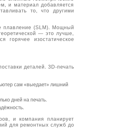
ем, и материал добавляется
тавливать то, что другими
ое плавление (SLM). Мощный
теоретической — это лучше,
ся горячее изостатическое
поставки деталей. 3D-печать
пьютер сам «выедает» лишний
ько дней на печать.
адёжность.
ров, и компания планирует
лий для ремонтных служб до