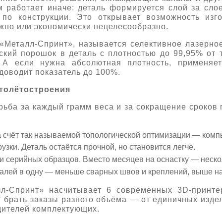
 работает иначе: деталь формируется слой за сло
 по конструкции. Это открывает возможность изго
жно или экономически нецелесообразно.
 «Металл-Спринт», называется селективное лазерн
ский порошок в деталь с плотностью до 99,95% от 
 А если нужна абсолютная плотность, применяет
 доводит показатель до 100%.
ртолётостроения
ьба за каждый грамм веса и за сокращение сроков 
а счёт так называемой топологической оптимизации — ком
рузки. Деталь остаётся прочной, но становится легче.
и серийных образцов. Вместо месяцев на оснастку — нескол
талей в одну — меньше сварных швов и креплений, выше н
л-Спринт» насчитывает 6 современных 3D-принте
т брать заказы разного объёма — от единичных изде
дителей комплектующих.