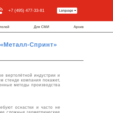
+7 (495) 477-33-81
Language
телей
Для СМИ
Архив
 «Металл-Спринт»
е вертолётной индустрии и
ём стенде компания покажет,
ионные методы производства
ебуют оснастки и часто не
гие сложные геометрические