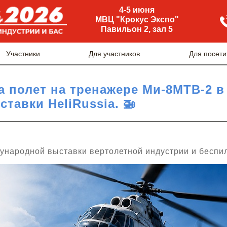
4-5 июня
МВЦ "Крокус Экспо"
Павильон 2, зал 5
Участники
Для участников
Для посети
а полет на тренажере Ми-8МТВ-2 в
тавки HeliRussia. 🚁
ународной выставки вертолетной индустрии и беспи