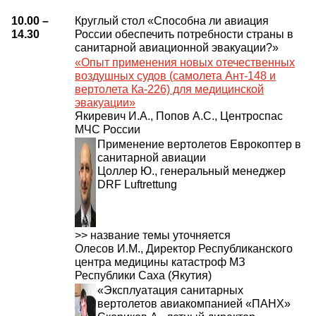
10.00 –
Круглый стол «Способна ли авиация
14.30
России обеспечить потребности страны в
санитарной авиационной эвакуации?»
«Опыт применения новых отечественных
воздушных судов (самолета Ант-148 и
вертолета Ка-226) для медицинской
эвакуации»
Якиревич И.А., Попов А.С., Центроспас
МЧС России
Применение вертолетов Еврокоптер в
санитарной авиации
Цоллер Ю., генеральный менеджер
DRF Luftrettung
>> название темы уточняется
Олесов И.М., Директор Республиканского
центра медицины катастроф МЗ
Республики Саха (Якутия)
«Эксплуатация санитарных
вертолетов авиакомпанией «ПАНХ»