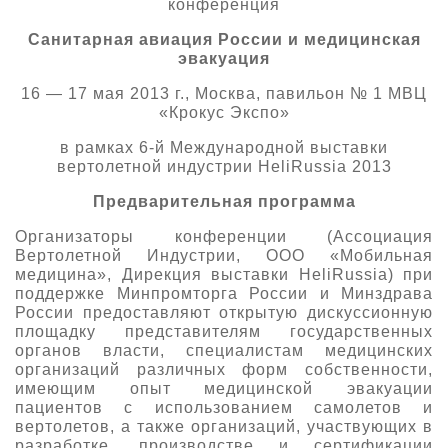
конференция
О выставке
Санитарная авиация России и медицинская
ограмма
Партнеры выставки
эвакуация
астники
16 — 17 мая 2013 г., Москва, павильон № 1 МВЦ
Крокус Экспо
«Крокус Экспо»
Для участников
Даты будущих выставок
Для посетителей
Заявка на участие
в рамках 6-й Международной выставки
вертолетной индустрии HeliRussia 2013
Для СМИ
Место проведения HeliRussia
Документы
Заочное участие
Архив
Предварительная программа
Аккредитация прессы
Схема проезда
Контакты
Прилет на выставку
Организаторы конференции (Ассоциация
Условия инфопартнёрства
Правила доступа и пребывания Крокус Экспо
Вертолетной Индустрии, ООО «Мобильная
Основные требования МВЦ «Крокус Экспо»
медицина», Дирекция выставки HeliRussia) при
Положение об аккредитации
поддержке Минпромторга России и Минздрава
России предоставляют открытую дискуссионную
Публикации о выставке
площадку представителям государственных
органов власти, специалистам медицинских
Пресс-релизы
организаций различных форм собственности,
имеющим опыт медицинской эвакуации
пациентов с использованием самолетов и
вертолетов, а также организаций, участвующих в
разработке, производстве и сертификации