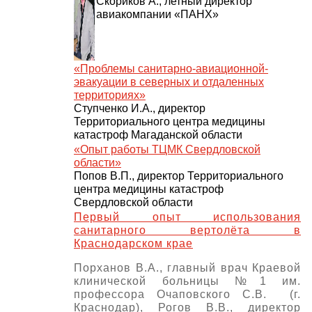
Скориков А., летный директор
авиакомпании «ПАНХ»
«Проблемы санитарно-авиационной-
эвакуации в северных и отдаленных
территориях»
Ступченко И.А., директор
Территориального центра медицины
катастроф Магаданской области
«Опыт работы ТЦМК Свердловской
области»
Попов В.П., директор Территориального
центра медицины катастроф
Свердловской области
Первый опыт использования
санитарного вертолёта в
Краснодарском крае
Порханов В.А., главный врач Краевой
клинической больницы №1 им.
профессора Очаповского С.В. (г.
Краснодар), Рогов В.В., директор