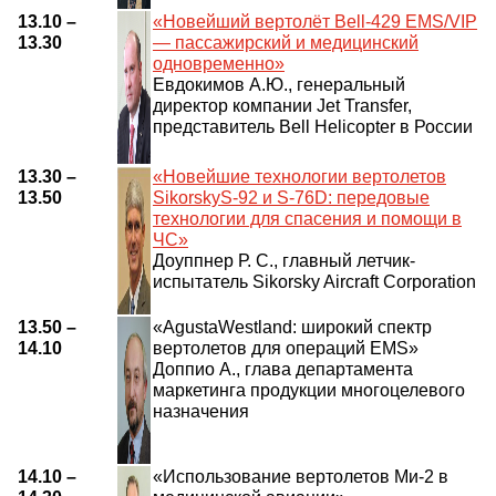
13.10 –
«Новейший вертолёт Bell-429 EMS/VIP
13.30
— пассажирский и медицинский
одновременно»
Евдокимов А.Ю., генеральный
директор компании Jet Transfer,
представитель Bell Helicopter в России
13.30 –
«Новейшие технологии вертолетов
13.50
SikorskyS-92 и S-76D: передовые
технологии для спасения и помощи в
ЧС»
Доуппнер Р. С., главный летчик-
испытатель Sikorsky Aircraft Corporation
13.50 –
«AgustaWestland: широкий спектр
14.10
вертолетов для операций EMS»
Доппио А., глава департамента
маркетинга продукции многоцелевого
назначения
14.10 –
«Использование вертолетов Ми-2 в