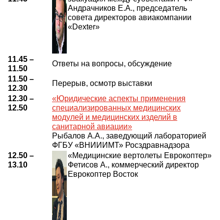
Андрачников Е.А., председатель
совета директоров авиакомпании
«Dexter»
11.45 –
Ответы на вопросы, обсуждение
11.50
11.50 –
Перерыв, осмотр выставки
12.30
12.30 –
«Юридические аспекты применения
12.50
специализированных медицинских
модулей и медицинских изделий в
санитарной авиации»
Рыбалов А.А., заведующий лабораторией
ФГБУ «ВНИИИМТ» Росздравнадзора
12.50 –
«Медицинские вертолеты Еврокоптер»
13.10
Фетисов А., коммерческий директор
Еврокоптер Восток