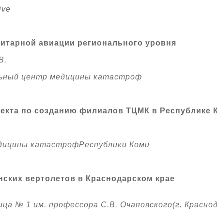
ive
нитарной авиации регионального уровня
В.
ьный центр медицины катастроф
оекта по созданию филиалов ТЦМК в Республике 
едицины катастрофРеспублики Коми
ских вертолетов в Краснодарском крае
ца № 1 им. профессора С.В. Очаповского(г. Красно