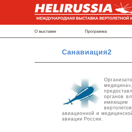
О выставке
Программа
Санавиация2
Организат
медицина»
предостав
органов вл
имеющим 
вертолетов
авиационной и медицинской
авиации России.