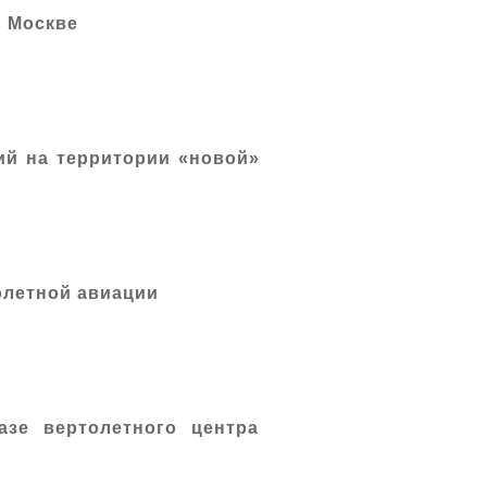
в Москве
ий на территории «новой»
олетной авиации
азе вертолетного центра