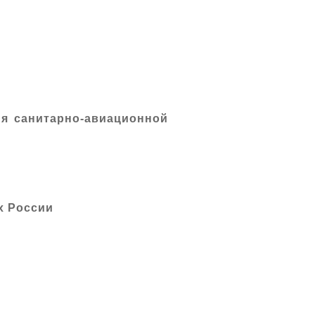
ия санитарно-авиационной
х России