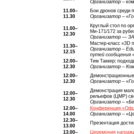
Организатор – ко
11.00–
Бои дронов среди 
11.30
Организатор – «Г
Круглый стол по ор
11.00–
Ми-171/172 за руб
12.30
Организатор — З
Мастер-класс «3D п
11.30–
Организатор – Edu
12.15
путей сообщения 
12.00–
Тим Таккер: подход
12.30
Организатор – Ко
12.00–
Демонстрационные 
12.30
Организатор – «Г
Демонстрация мало
12.00–
рельефов (ЦМР) св
12.30
Организатор – «Б
12.00–
Конференция «Офшо
14.00
Организатор – «
12.30–
Презентация дости
13.00
13.00–
Церемония награжд