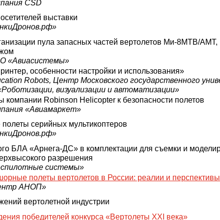
мпания CSD
посетителей выставки
онкиДронов.рф»
ганизации пула запасных частей вертолетов Ми-8МТВ/АМТ,
ежом
АО «Авиасистемы»
ринтер, особенности настройки и использования»
cation Robots, Центр Московского государственного уни
«Роботизации, визуализации и автоматизации»
ы компании Robinson Helicopter к безопасности полетов
мпания «Авиамаркет»
полеты серийных мультикоптеров
онкиДронов.рф»
го БЛА «Арнега-ДС» в комплектации для съемки и модели
ерхвысокого разрешения
еспилотные системы»
рные полеты вертолетов в России: реалии и перспективы
Центр АНОП»
жений вертолетной индустрии
ения победителей конкурса «Вертолеты XXI века»