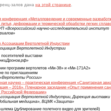
ренц-залов дана
на этой странице
.
я конференция «Металловедение и современные разработк
 литья, деформации и термической обработки легких сплав
П «Всероссийский научно-исследовательский институт
риалов»
 Ассоциации Вертолетной Индустрии
социация Вертолетной Индустрии
 посетителей выставки
онкиДронов.рф»
нии программ вертолетов «Ми-38» и «Ми-171А2»
ие по приглашениям
 «Вертолеты России»
ная научно – практическая конференция «Санитарная ави
ация – 2016». Пленарное заседание «Опыт применения са
х Российской Федерации»
ссоциация Вертолетной Индустрии, Дирекция выставки
«Мобильная медицина», ВЦМК «Защита»
шлема (дублирование полетного видео для зрителей)