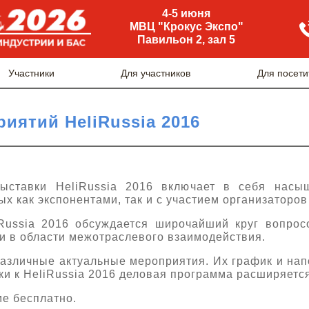
4-5 июня
МВЦ "Крокус Экспо"
Павильон 2, зал 5
Участники
Для участников
Для посети
иятий HeliRussia 2016
ыставки HeliRussia 2016 включает в себя насы
х как экспонентами, так и с участием организаторов
Russia 2016 обсуждается широчайший круг вопрос
 и в области межотраслевого взаимодействия.
различные актуальные мероприятия. Их график и нап
ки к HeliRussia 2016 деловая программа расширяется
ме бесплатно.