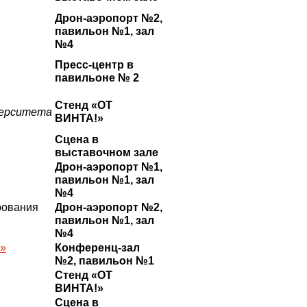
Дрон-аэропорт №2,
павильон №1, зал
№4
Пресс-центр в
павильоне № 2
Стенд «ОТ
верситета
ВИНТА!»
Сцена в
выставочном зале
Дрон-аэропорт №1,
павильон №1, зал
№4
рования
Дрон-аэропорт №2,
павильон №1, зал
№4
»
Конференц-зал
№2, павильон №1
Стенд «ОТ
ВИНТА!»
Сцена в