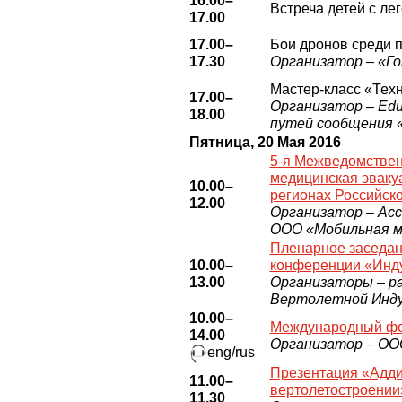
16.00–
Встреча детей с л
17.00
17.00–
Бои дронов среди 
17.30
Организатор – «Г
Мастер-класс «Тех
17.00–
Организатор – Edu
18.00
путей сообщения 
Пятница, 20 Мая 2016
5-я Межведомствен
медицинская эваку
10.00–
регионах Российск
12.00
Организатор – Асс
ООО «Мобильная м
Пленарное заседан
10.00–
конференции «Инду
13.00
Организаторы – ра
Вертолетной Индус
10.00–
Международный фо
14.00
Организатор – ОО
eng/rus
Презентация «Аддит
11.00–
вертолетостроении
11.30