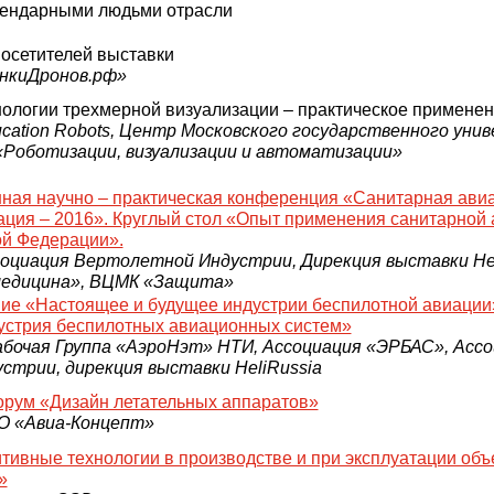
егендарными людьми отрасли
посетителей выставки
онкиДронов.рф»
нологии трехмерной визуализации – практическое примене
cation Robots, Центр Московского государственного уни
«Роботизации, визуализации и автоматизации»
ная научно – практическая конференция «Санитарная ави
ация – 2016». Круглый стол «Опыт применения санитарной 
ой Федерации».
оциация Вертолетной Индустрии, Дирекция выставки Hel
едицина», ВЦМК «Защита»
ие «Настоящее и будущее индустрии беспилотной авиации
стрия беспилотных авиационных систем»
бочая Группа «АэроНэт» НТИ, Ассоциация «ЭРБАС», Асс
трии, дирекция выставки HeliRussia
рум «Дизайн летательных аппаратов»
О «Авиа-Концепт»
ивные технологии в производстве и при эксплуатации объ
»