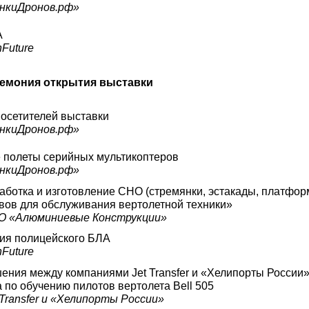
онкиДронов.рф»
А
Future
емония открытия выставки
посетителей выставки
онкиДронов.рф»
полеты серийных мультикоптеров
онкиДронов.рф»
ботка и изготовление СНО (стремянки, эстакады, платфор
ов для обслуживания вертолетной техники»
О «Алюминиевые Конструкции»
ия полицейского БЛА
Future
ения между компаниями Jet Transfer и «Хелипорты России»
 по обучению пилотов вертолета Bell 505
Transfer и «Хелипорты России»