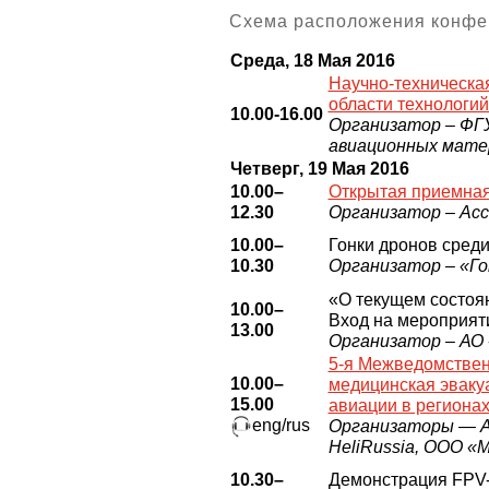
Схема расположения конфе
Среда, 18 Мая 2016
Научно-техническа
области технологий
10.00-16.00
Организатор –
ФГУ
авиационных мате
Четверг, 19 Мая 2016
10.00–
Открытая приемная
12.30
Организатор – Ас
10.00–
Гонки дронов среди
10.30
Организатор – «Г
«О текущем состоя
10.00–
Вход на мероприят
13.00
Организатор – АО
5-я Межведомствен
10.00–
медицинская эваку
15.00
авиации в региона
eng/rus
Организаторы — А
HeliRussia, ООО 
10.30–
Демонстрация FPV-