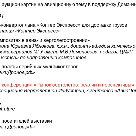
 аукцион картин на авиационную тему в поддержку Дома-и
ЭТ
конвертоплана «Коптер Экспресс» для доставки грузов
пания «Коптер Экспресс»
мпозитах в авиа- и вертолетостроении»
ина Юрьевна Яблокова, к.х.н., доцент кафедры химическо
х материалов МГУ имени М.В.Ломоносова, педагог ЦМИТ
чества» по направлению композитов.
полеты серийных мультикоптеров
онкиДронов.рф»
 конференция «Рынок вертолетов: реалии и перспективы»
ссоциация Вертолетной Индустрии, Агентство «АвиаПо
А
Future
 посетителей выставки
онкиДронов.рф»