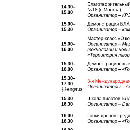
Благотворительный
14.30–
№18 (г. Москва)
15.00
Организатор – КР
15.00–
Демонстрация БЛА-
15.30
Организатор – ком
Мастер-класс «О ко
15.00–
Организатор – Мар
16.00
технологии и новы
«Территория твор
15.30–
Демонстрационные 
16.00
Организатор – «Г
15.30–
8-я Международная
17.30
Организаторы – А
eng/rus
15.30–
Школа пилотов БЛ
16.30
Организатор – Dan
16.00–
Гонки дронов среди
16.30
Организатор – «Г