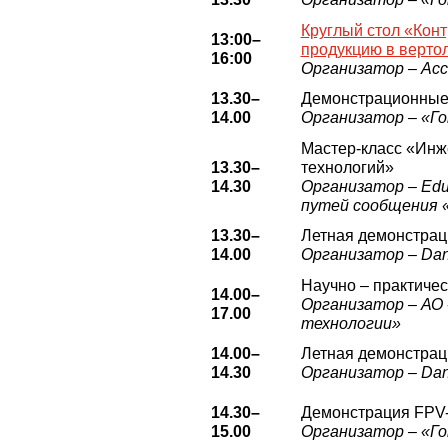
Круглый стол «Конт
13:00–
продукцию в верто
16:00
Организатор – Ас
13.30–
Демонстрационные 
14.00
Организатор – «Г
Мастер-класс «Инж
13.30–
технологий»
14.30
Организатор – Edu
путей сообщения 
13.30–
Летная демонстрац
14.00
Организатор – Dan
Научно – практиче
14.00–
Организатор – АО
17.00
технологии»
14.00–
Летная демонстрац
14.30
Организатор – Dan
14.30–
Демонстрация FPV-
15.00
Организатор – «Г