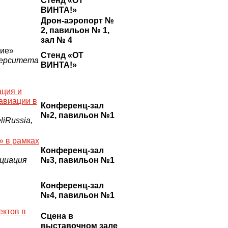
Стенд «ОТ
ВИНТА!»
Дрон-аэропорт №
2, павильон № 1,
зал № 4
ние»
Стенд «ОТ
верситета
ВИНТА!»
ация и
авиации в
Конференц-зал
№2, павильон №1
iRussia,
» в рамках
Конференц-зал
оциация
№3, павильон №1
Конференц-зал
№4, павильон №1
ектов в
Сцена в
выставочном зале