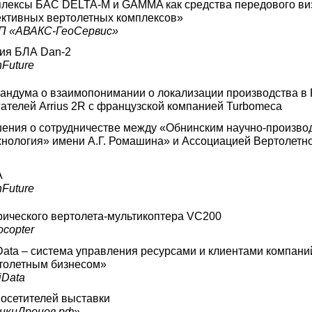
лексы БАС DELTA-M и GAMMA как средства передового ви
ктивных вертолетных комплексов»
П «АВАКС-ГеоСервис»
ия БЛА Dan-2
Future
ндума о взаимопонимании о локализации производства в 
ателей Arrius 2R с французской компанией Turbomeca
ения о сотрудничестве между «Обнинским научно-произв
нология» имени А.Г. Ромашина» и Ассоциацией Вертолетн
А
Future
рического вертолета-мультикоптера VC200
copter
ata – система управления ресурсами и клиентами компани
толетным бизнесом»
iData
посетителей выставки
онкиДронов.рф»