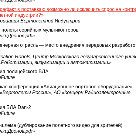
рафакт в поставках: возможно ли исключить спрос на конт
летной индустрии?»
социация Вертолетной Индустрии
полеты серийных мультикоптеров
онкиДронов.рф»
енерная отрасль — место внедрения передовых разработо
cation Robots, Центр Московского государственного уни
«Роботизации, визуализации и автоматизации»
ия полицейского БЛА
Future
ская конференция «Авиационное бортовое оборудование»
 «Вертолеты России», АО «Концерн Радиоэлектронные
ия БЛА Dan-2
Future
шлема (дублирование полетного видео для зрителей)
онкиДронов.рф»