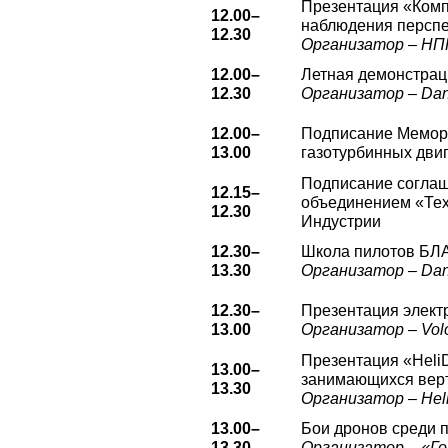
Презентация «Комп
12.00–
наблюдения перспе
12.30
Организатор – НП
12.00–
Летная демонстрац
12.30
Организатор – Dan
12.00–
Подписание Мемора
13.00
газотурбинных двиг
Подписание соглаш
12.15–
объединением «Тех
12.30
Индустрии
12.30–
Школа пилотов БЛ
13.30
Организатор – Dan
12.30–
Презентация элект
13.00
Организатор – Volo
Презентация «HeliD
13.00–
занимающихся вер
13.30
Организатор – Hel
13.00–
Бои дронов среди 
13.30
Организатор – «Г