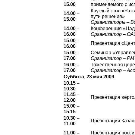
15.00
применяемого с ис
Круглый стол «Раз
14.00 –
пути решения»
15.00
Организаторы – В
14.00 –
Конференция «Наде
16.00
Организатор – ОА
15.00 –
Презентация «Цент
16.00
15.00 –
Семинар «Управлен
17.00
Организатор – РМ 
16.00 –
Тожественная цере
17.00
Организатор – Ас
Суббота, 23 мая 2009
10.15 –
10.30
11.45 –
Презентация верто
12.00
15.00 –
15.15
10.30 –
Презентация Казанс
11.00
11.00 –
Презентация росси