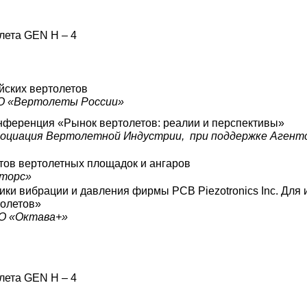
лета GEN H – 4
йских вертолетов
О «Вертолеты России»
ференция «Рынок вертолетов: реалии и перспективы»
социация Вертолетной Индустрии, при поддержке Агент
тов вертолетных площадок и ангаров
торс»
ки вибрации и давления фирмы PCB Piezotronics Inc. Для
толетов»
О «Октава+»
лета GEN H – 4