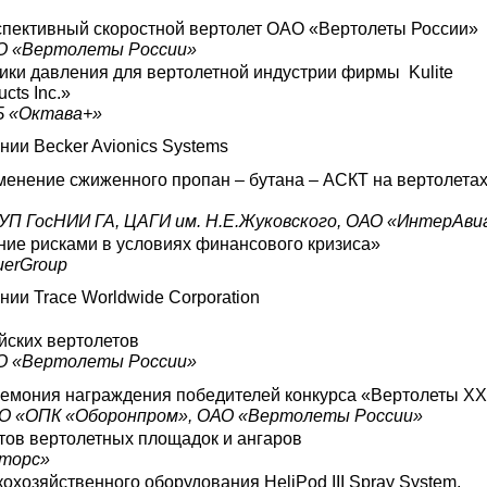
пективный скоростной вертолет ОАО «Вертолеты России»
О «Вертолеты России»
ики давления для вертолетной индустрии фирмы Kulite
cts Inc.»
Б «Октава+»
ии Becker Avionics Systems
менение сжиженного пропан – бутана – АСКТ на вертолета
П ГосНИИ ГА, ЦАГИ им. Н.Е.Жуковского, ОАО «ИнтерАви
ие рисками в условиях финансового кризиса»
uerGroup
ии Trace Worldwide Corporation
йских вертолетов
О «Вертолеты России»
емония награждения победителей конкурса «Вертолеты XX
О «ОПК «Оборонпром», ОАО «Вертолеты России»
тов вертолетных площадок и ангаров
торс»
охозяйственного оборудования HeliPod III Spray System,