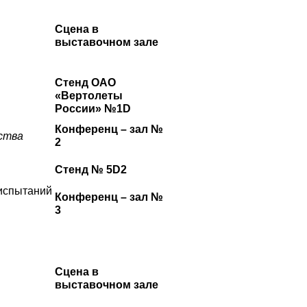
Сцена в
выставочном зале
Стенд ОАО
«Вертолеты
России» №1D
Конференц – зал №
ства
2
Стенд № 5D2
 испытаний
Конференц – зал №
3
Сцена в
выставочном зале