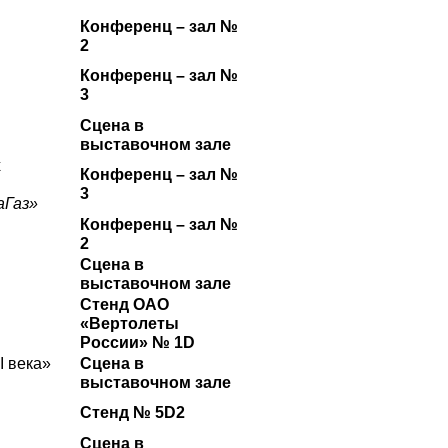
Конференц – зал №
2
Конференц – зал №
3
Сцена в
выставочном зале
х
Конференц – зал №
3
аГаз»
Конференц – зал №
2
Сцена в
выставочном зале
Стенд ОАО
«Вертолеты
России» № 1D
I века»
Сцена в
выставочном зале
Стенд № 5D2
Сцена в