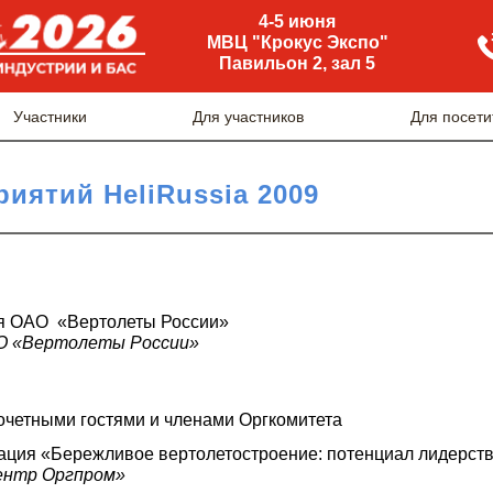
4-5 июня
МВЦ "Крокус Экспо"
Павильон 2, зал 5
Участники
Для участников
Для посети
иятий HeliRussia 2009
я ОАО «Вертолеты России»
О «Вертолеты России»
очетными гостями и членами Оргкомитета
ация «Бережливое вертолетостроение: потенциал лидерст
ентр Оргпром»