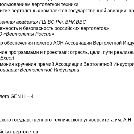
пользованием вертолетной техники
витие вертолетных комплексов государственной авиации: п
оенная академия ГШ ВС РФ, ВНК ВВС
жность и безопасность российских вертолетов»
О «Вертолеты России»
р обеспечения полетов АОН Ассоциации Вертолетной Инд
ие программами и проектами: отрасль, цели, пути реализа
Expert
мония вручения премий Ассоциации Вертолетной Индустр
социация Вертолетной Индустрии
лета GEN H – 4
кого государственного технического университета им. А.Н.
йских вертолетов