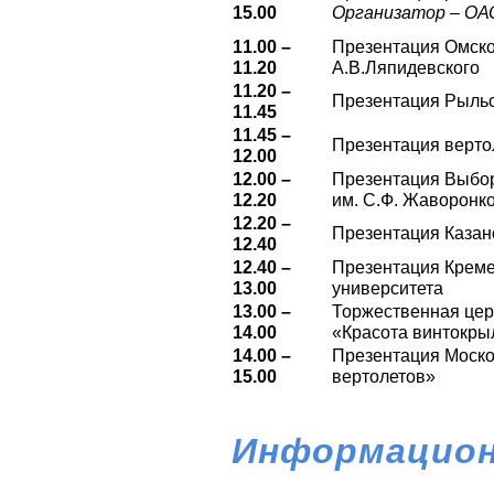
15.00
Организатор – ОА
11.00 –
Презентация Омско
11.20
А.В.Ляпидевского
11.20 –
Презентация Рыльс
11.45
11.45 –
Презентация верто
12.00
12.00 –
Презентация Выбор
12.20
им. С.Ф. Жаворонк
12.20 –
Презентация Казан
12.40
12.40 –
Презентация Креме
13.00
университета
13.00 –
Торжественная цер
14.00
«Красота винтокр
14.00 –
Презентация Моско
15.00
вертолетов»
Информацион