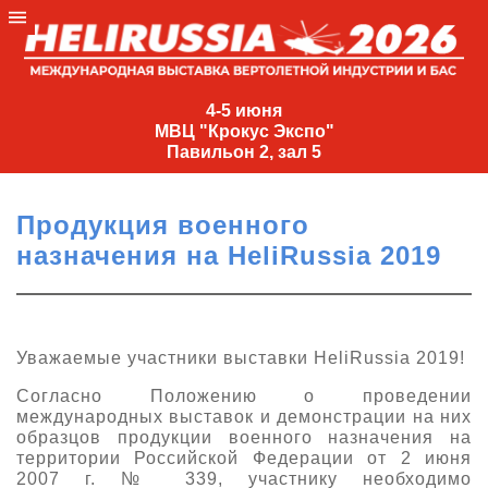
4-
5
4-5 июня
МВЦ "Крокус Экспо"
июня
Павильон 2, зал 5
МВЦ
"Крокус
Продукция военного
Экспо"
назначения на HeliRussia 2019
Павильон
2,
зал
5
Уважаемые участники выставки HeliRussia 2019!
+7
Согласно Положению о проведении
(495)
международных выставок и демонстрации на них
477-
образцов продукции военного назначения на
33-81
территории Российской Федерации от 2 июня
nguage
2007 г. № 339, участнику необходимо