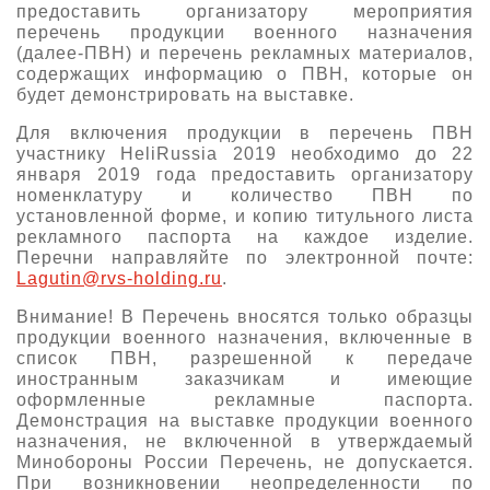
предоставить организатору мероприятия
О выставке
перечень продукции военного назначения
(далее-ПВН) и перечень рекламных материалов,
ограмма
Партнеры выставки
содержащих информацию о ПВН, которые он
астники
будет демонстрировать на выставке.
Крокус Экспо
Для участников
Для включения продукции в перечень ПВН
Даты будущих выставок
участнику HeliRussia 2019 необходимо до 22
Для посетителей
Заявка на участие
января 2019 года предоставить организатору
Для СМИ
Место проведения HeliRussia
номенклатуру и количество ПВН по
Документы
Заочное участие
установленной форме, и копию титульного листа
Архив
Аккредитация прессы
Схема проезда
рекламного паспорта на каждое изделие.
Контакты
Прилет на выставку
Перечни направляйте по электронной почте:
Условия инфопартнёрства
Lagutin@rvs-holding.ru
.
Правила доступа и пребывания Крокус Экспо
Основные требования МВЦ «Крокус Экспо»
Положение об аккредитации
Внимание! В Перечень вносятся только образцы
продукции военного назначения, включенные в
Публикации о выставке
список ПВН, разрешенной к передаче
иностранным заказчикам и имеющие
оформленные рекламные паспорта.
Пресс-релизы
Демонстрация на выставке продукции военного
назначения, не включенной в утверждаемый
Минобороны России Перечень, не допускается.
При возникновении неопределенности по