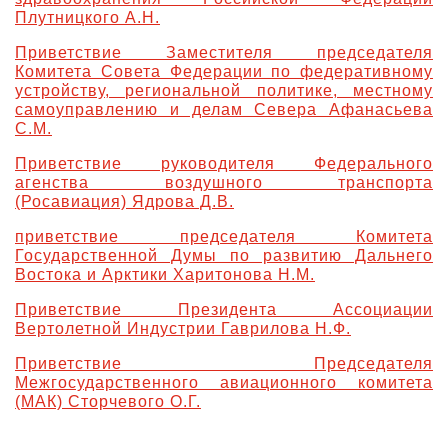
Плутницкого А.Н.
О выставке
Приветствие Заместителя председателя
ограмма
Партнеры выставки
Комитета Совета Федерации по федеративному
астники
устройству, региональной политике, местному
Крокус Экспо
самоуправлению и делам Севера Афанасьева
Для участников
С.М.
Даты будущих выставок
Для посетителей
Заявка на участие
Приветствие руководителя Федерального
Для СМИ
Место проведения HeliRussia
Документы
агенства воздушного транспорта
Заочное участие
Архив
(Росавиация)
Ядрова Д.В.
Аккредитация прессы
Схема проезда
Контакты
Прилет на выставку
приветствие председателя
Комитета
Условия инфопартнёрства
Правила доступа и пребывания Крокус Экспо
Государственной Думы по развитию Дальнего
Основные требования МВЦ «Крокус Экспо»
Востока и Арктики Харитонова Н.М.
Положение об аккредитации
Приветствие Президента Ассоциации
Публикации о выставке
Вертолетной Индустрии Гаврилова Н.Ф.
Приветствие Председателя
Пресс-релизы
Межгосударственного авиационного комитета
(МАК) Сторчевого О.Г.