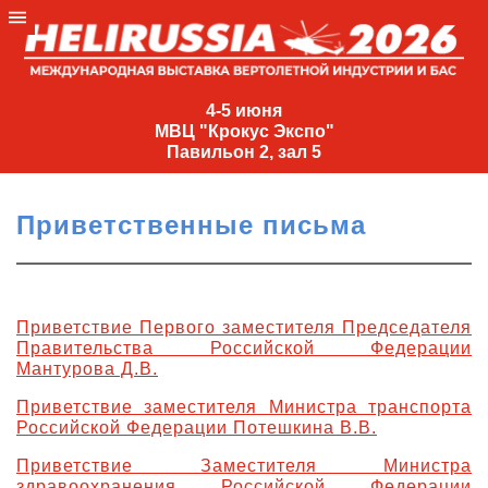
4-
5
4-5 июня
МВЦ "Крокус Экспо"
июня
Павильон 2, зал 5
МВЦ
"Крокус
Приветственные письма
Экспо"
Павильон
2,
зал
Приветствие Первого заместителя Председателя
Правительства Российской Федерации
5
Мантурова Д.В.
+7
(495)
Приветствие заместителя Министра транспорта
477-
Российской Федерации Потешкина В.В.
33-81
Приветствие Заместителя Министра
nguage
здравоохранения Российской Федерации