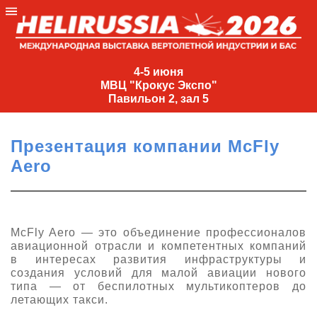
4-
5
4-5 июня
МВЦ "Крокус Экспо"
июня
Павильон 2, зал 5
МВЦ
"Крокус
Презентация компании McFly
Экспо"
Aero
Павильон
2,
зал
5
McFly Aero — это объединение профессионалов
авиационной отрасли и компетентных компаний
+7
в интересах развития инфраструктуры и
(495)
создания условий для малой авиации нового
477-
типа — от беспилотных мультикоптеров до
33-81
летающих такси.
nguage