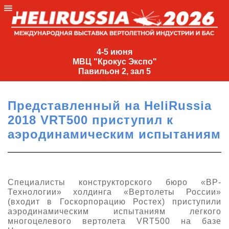
4-
5
4-5 июня
МВЦ "Крокус Экспо"
июня
Павильон 2, зал 5
МВЦ
"Крокус
Представленный на HeliRussia
Экспо"
2018 VRT500 приступил к
Павильон
аэродинамическим испытаниям
2,
зал
5
+7
Специалисты конструкторского бюро «ВР-
(495)
Технологии» холдинга «Вертолеты России»
477-
(входит в Госкорпорацию Ростех) приступили
33-81
аэродинамическим испытаниям легкого
многоцелевого вертолета VRT500 на базе
nguage