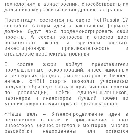
технологиям в авиастроении, способствовать их
О выставке
дальнейшему развитию и внедрению в отрасль.
ограмма
Партнеры выставки
Презентация состоится на сцене HeliRussia 17
астники
сентября. Авторы идей в лаконичном формате
Крокус Экспо
должны будут ярко продемонстрировать свои
Для участников
проекты. А сессия вопросов и ответов даст
Даты будущих выставок
Для посетителей
возможность жюри и зрителям оценить
Заявка на участие
инвестиционную привлекательность и
Для СМИ
Место проведения HeliRussia
Документы
отраслевые перспективы новинки.
Заочное участие
Архив
Аккредитация прессы
Схема проезда
В состав жюри войдут представители
Контакты
Прилет на выставку
промышленных госкорпораций, инвестиционных
Условия инфопартнёрства
и венчурных фондов, акселераторов и бизнес-
Правила доступа и пребывания Крокус Экспо
Основные требования МВЦ «Крокус Экспо»
ангелы. «HELI старт» позволит участникам
Положение об аккредитации
получить обратную связь и практические советы
по реализации, найти единомышленников,
Публикации о выставке
партнеров и инвесторов. Лучший проект по
мнению жюри получит приз от организаторов.
Пресс-релизы
«Наша цель – бизнес-продвижение идей в
вертолетной отрасли и привлечение к ним
инвесторов, бизнес-ангелов и менторов. Многие
разработки недооценены или остаются