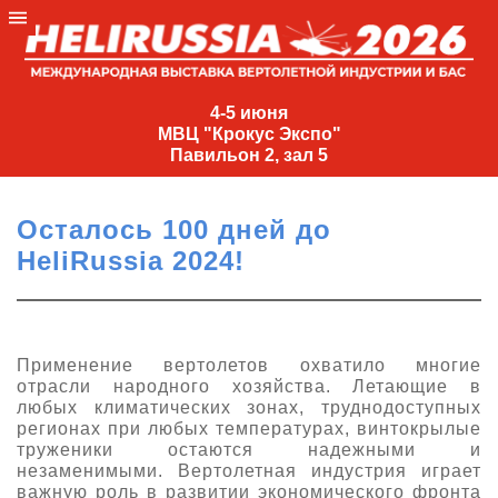
4-
5
4-5 июня
МВЦ "Крокус Экспо"
июня
Павильон 2, зал 5
МВЦ
"Крокус
Осталось 100 дней до
Экспо"
HeliRussia 2024!
Павильон
2,
зал
5
Применение вертолетов охватило многие
отрасли народного хозяйства. Летающие в
+7
любых климатических зонах, труднодоступных
(495)
регионах при любых температурах, винтокрылые
477-
труженики остаются надежными и
33-81
незаменимыми. Вертолетная индустрия играет
nguage
важную роль в развитии экономического фронта