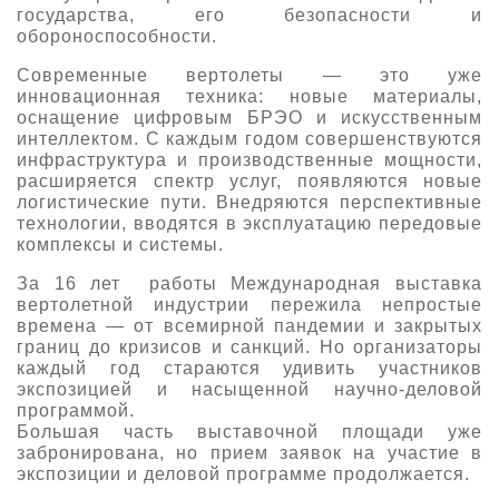
государства, его безопасности и
О выставке
обороноспособности.
ограмма
Партнеры выставки
Современные вертолеты — это уже
астники
инновационная техника: новые материалы,
Крокус Экспо
оснащение цифровым БРЭО и искусственным
Для участников
интеллектом. С каждым годом совершенствуются
Даты будущих выставок
Для посетителей
инфраструктура и производственные мощности,
Заявка на участие
расширяется спектр услуг, появляются новые
Для СМИ
Место проведения HeliRussia
Документы
логистические пути. Внедряются перспективные
Заочное участие
Архив
технологии, вводятся в эксплуатацию передовые
Аккредитация прессы
Схема проезда
комплексы и системы.
Контакты
Прилет на выставку
Условия инфопартнёрства
За 16 лет работы Международная выставка
Правила доступа и пребывания Крокус Экспо
Основные требования МВЦ «Крокус Экспо»
вертолетной индустрии пережила непростые
Положение об аккредитации
времена — от всемирной пандемии и закрытых
границ до кризисов и санкций. Но организаторы
Публикации о выставке
каждый год стараются удивить участников
экспозицией и насыщенной научно-деловой
Пресс-релизы
программой.
Большая часть выставочной площади уже
забронирована, но прием заявок на участие в
экспозиции и деловой программе продолжается.