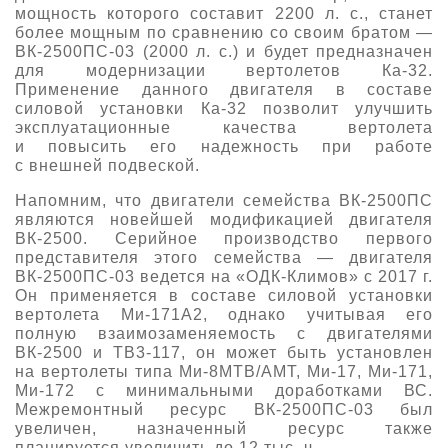
мощность которого составит 2200 л. с., станет
О выставке
более мощным по сравнению со своим братом —
ВК-2500ПС-03 (2000 л. с.) и будет предназначен
ограмма
Партнеры выставки
для модернизации вертолетов Ка-32.
астники
Применение данного двигателя в составе
Крокус Экспо
силовой установки Ка-32 позволит улучшить
Для участников
эксплуатационные качества вертолета
Даты будущих выставок
Для посетителей
Заявка на участие
и повысить его надежность при работе
с внешней подвеской.
Для СМИ
Место проведения HeliRussia
Документы
Заочное участие
Архив
Напомним, что двигатели семейства ВК-2500ПС
Аккредитация прессы
Схема проезда
являются новейшей модификацией двигателя
Контакты
Прилет на выставку
ВК-2500. Серийное производство первого
Условия инфопартнёрства
Правила доступа и пребывания Крокус Экспо
представителя этого семейства — двигателя
Основные требования МВЦ «Крокус Экспо»
ВК-2500ПС-03 ведется на «ОДК-Климов» с 2017 г.
Положение об аккредитации
Он применяется в составе силовой установки
вертолета Ми-171А2, однако учитывая его
Публикации о выставке
полную взаимозаменяемость с двигателями
ВК-2500 и ТВ3-117, он может быть установлен
Пресс-релизы
на вертолеты типа Ми-8МТВ/АМТ, Ми-17, Ми-171,
Ми-172 с минимальными доработками ВС.
Межремонтный ресурс ВК-2500ПС-03 был
увеличен, назначенный ресурс также
планируется увеличить до 12 тыс. ч.