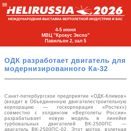
4-
5
4-5 июня
МВЦ "Крокус Экспо"
июня
Павильон 2, зал 5
МВЦ
"Крокус
ОДК разработает двигатель для
Экспо"
модернизированного Ка-32
Павильон
2,
зал
5
Санкт-петербургское предприятие «ОДК-Климов»
(входит в Объединенную двигателестроительную
+7
корпорацию — госкорпорация «Ростех»)
(495)
совместно с холдингом «Вертолеты России»
477-
разрабатывает новую модель в линейке
33-81
турбовальных двигателей ВК-2500ПС —
nguage
двигатель ВК-2500ПС-02. Этот мотор, взлетная