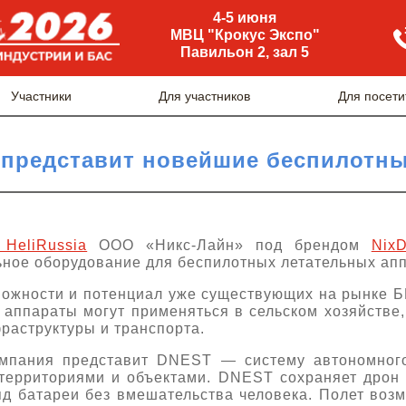
4-5 июня
МВЦ "Крокус Экспо"
Павильон 2, зал 5
Участники
Для участников
Для посети
представит новейшие беспилотны
 HeliRussia
ООО «Никс-Лайн» под брендом
NixD
ьное оборудование для беспилотных летательных ап
можности и потенциал уже существующих на рынке 
 аппараты могут применяться в сельском хозяйстве,
раструктуры и транспорта.
компания представит DNEST — систему автономног
территориями и объектами. DNEST сохраняет дрон
яд батареи без вмешательства человека. Полет воз