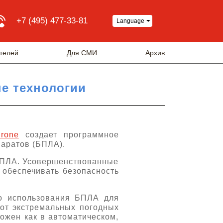
+7 (495) 477-33-81
Language
телей
Для СМИ
Архив
е технологии
rone
создает программное
паратов (БПЛА).
БПЛА. Усовершенствованные
 обеспечивать безопасность
о использования БПЛА для
 от экстремальных погодных
можен как в автоматическом,