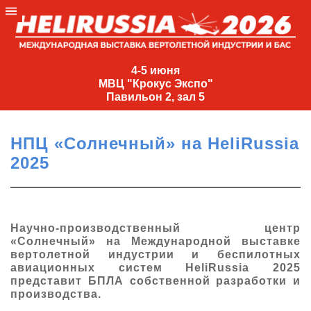
4-
5
4-5 июня
МВЦ "Крокус Экспо"
июня
Павильон 2, зал 5
МВЦ
"Крокус
НПЦ «Солнечный» на HeliRussia
Экспо"
2025
Павильон
2,
зал
5
Научно-производственный центр
«Солнечный» на Международной выставке
+7
вертолетной индустрии и беспилотных
(495)
авиационных систем HeliRussia 2025
477-
представит БПЛА собственной разработки и
33-81
производства.
nguage