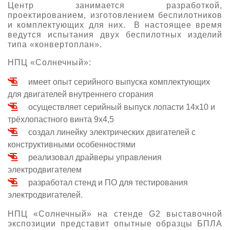
Центр занимается разработкой,
О выставке
проектированием, изготовлением беспилотников
и комплектующих для них. В настоящее время
ограмма
Партнеры выставки
ведутся испытания двух беспилотных изделий
астники
типа «конвертоплан».
Крокус Экспо
Для участников
НПЦ «Солнечный»:
Даты будущих выставок
Для посетителей
Заявка на участие
имеет опыт серийного выпуска комплектующих
Для СМИ
Место проведения HeliRussia
Документы
для двигателей внутреннего сгорания
Заочное участие
Архив
Аккредитация прессы
осуществляет серийный выпуск лопасти 14х10 и
Схема проезда
Контакты
Прилет на выставку
трёхлопастного винта 9х4,5
Условия инфопартнёрства
Правила доступа и пребывания Крокус Экспо
создал линейку электрических двигателей с
Основные требования МВЦ «Крокус Экспо»
конструктивными особенностями
Положение об аккредитации
реализовал драйверы управления
Публикации о выставке
электродвигателем
разработал стенд и ПО для тестирования
Пресс-релизы
электродвигателей.
НПЦ «Солнечный» на стенде G2 выставочной
экспозиции представит опытные образцы БПЛА