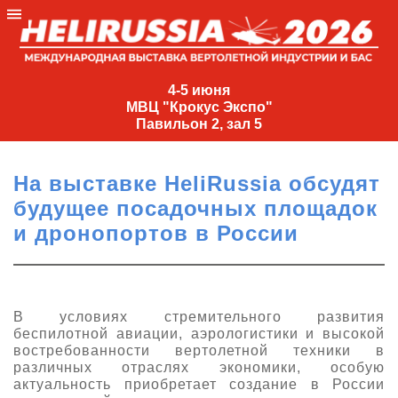
4-
5
4-5 июня
МВЦ "Крокус Экспо"
июня
Павильон 2, зал 5
МВЦ
"Крокус
На выставке HeliRussia обсудят
Экспо"
будущее посадочных площадок
Павильон
и дронопортов в России
2,
зал
5
+7
В условиях стремительного развития
(495)
беспилотной авиации, аэрологистики и высокой
477-
востребованности вертолетной техники в
33-81
различных отраслях экономики, особую
актуальность приобретает создание в России
nguage