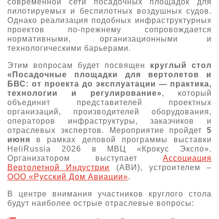
современной сети посадочных площадок для
пилотируемых и беспилотных воздушных судов.
О выставке
Однако реализация подобных инфраструктурных
ограмма
Партнеры выставки
проектов по-прежнему сопровождается
нормативными, организационными и
астники
Крокус Экспо
технологическими барьерами.
Для участников
Этим вопросам будет посвящен
круглый стол
Даты будущих выставок
Для посетителей
Заявка на участие
«Посадочные площадки для вертолетов и
Для СМИ
БВС: от проекта до эксплуатации — практика,
Место проведения HeliRussia
Документы
Заочное участие
технологии и регулирование»
, который
Архив
Аккредитация прессы
объединит представителей проектных
Схема проезда
Контакты
Прилет на выставку
организаций, производителей оборудования,
Условия инфопартнёрства
операторов инфраструктуры, заказчиков и
Правила доступа и пребывания Крокус Экспо
отраслевых экспертов. Мероприятие пройдет
5
Основные требования МВЦ «Крокус Экспо»
Положение об аккредитации
июня
в рамках деловой программы выставки
HeliRussia 2026 в МВЦ «Крокус Экспо».
Организатором выступает
Ассоциация
Публикации о выставке
Вертолетной Индустрии
(АВИ), устроителем –
ООО «Русский Дом Авиации»
.
Пресс-релизы
В центре внимания участников круглого стола
будут наиболее острые отраслевые вопросы: