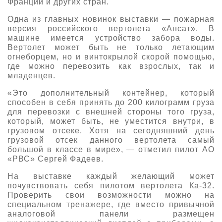
Франции и других стран.
О выставке
Одна из главных новинок выставки — пожарная
ограмма
Партнеры выставки
версия российского вертолета «Ансат». В
машине имеется устройство забора воды.
астники
Вертолет может быть не только летающим
Крокус Экспо
Для участников
огнеборцем, но и винтокрылой скорой помощью,
где можно перевозить как взрослых, так и
Даты будущих выставок
Для посетителей
Заявка на участие
младенцев.
Для СМИ
Место проведения HeliRussia
Документы
Заочное участие
«Это дополнительный контейнер, который
Архив
Аккредитация прессы
способен в себя принять до 200 килограмм груза
Схема проезда
Контакты
для перевозки с внешней стороны того груза,
Прилет на выставку
Условия инфопартнёрства
который, может быть, не уместится внутри, в
Правила доступа и пребывания Крокус Экспо
грузовом отсеке. Хотя на сегодняшний день
Основные требования МВЦ «Крокус Экспо»
грузовой отсек данного вертолета самый
Положение об аккредитации
большой в классе в мире», — отметил пилот АО
«РВС» Сергей Фадеев.
Публикации о выставке
На выставке каждый желающий может
Пресс-релизы
почувствовать себя пилотом вертолета Ка-32.
Проверить свои возможности можно на
специальном тренажере, где вместо привычной
аналоговой панели размещен