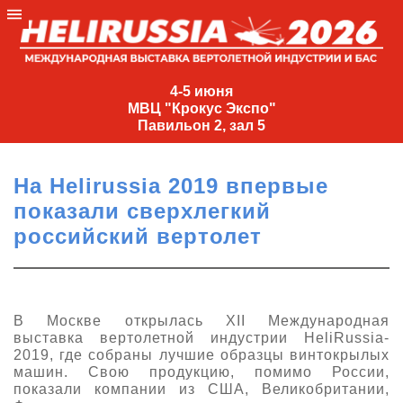
4-
5
4-5 июня
МВЦ "Крокус Экспо"
июня
Павильон 2, зал 5
МВЦ
"Крокус
На Helirussia 2019 впервые
Экспо"
показали сверхлегкий
Павильон
российский вертолет
2,
зал
5
+7
В Москве открылась XII Международная
(495)
выставка вертолетной индустрии HeliRussia-
477-
2019, где собраны лучшие образцы винтокрылых
33-81
машин. Свою продукцию, помимо России,
показали компании из США, Великобритании,
nguage