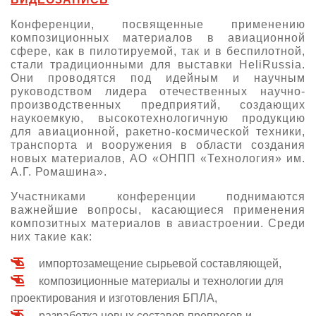
О выставке
Конференции, посвященные применению
композиционных материалов в авиационной
ограмма
Партнеры выставки
сфере, как в пилотируемой, так и в беспилотной,
астники
стали традиционными для выставки HeliRussia.
Крокус Экспо
Они проводятся под идейным и научным
Для участников
руководством лидера отечественных научно-
Даты будущих выставок
Для посетителей
Заявка на участие
производственных предприятий, создающих
наукоемкую, высокотехнологичную продукцию
Для СМИ
Место проведения HeliRussia
Документы
Заочное участие
для авиационной, ракетно-космической техники,
Архив
Аккредитация прессы
транспорта и вооружения в области создания
Схема проезда
Контакты
новых материалов, АО «ОНПП «Технология» им.
Прилет на выставку
Условия инфопартнёрства
А.Г. Ромашина».
Правила доступа и пребывания Крокус Экспо
Основные требования МВЦ «Крокус Экспо»
Участниками конференции поднимаются
Положение об аккредитации
важнейшие вопросы, касающиеся применения
композитных материалов в авиастроении. Среди
Публикации о выставке
них такие как:
Пресс-релизы
импортозамещение сырьевой составляющей,
композиционные материалы и технологии для
проектирования и изготовления БПЛА,
разработка новых составов препрегов и