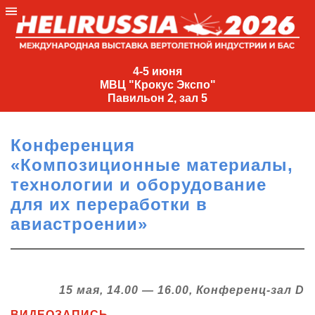
4-
5
4-5 июня
МВЦ "Крокус Экспо"
июня
Павильон 2, зал 5
МВЦ
"Крокус
Конференция
Экспо"
«Композиционные материалы,
Павильон
технологии и оборудование
2,
для их переработки в
зал
авиастроении»
5
+7
(495)
477-
33-81
15 мая, 14.00 — 16.00, Конференц-зал D
nguage
ВИДЕОЗАПИСЬ