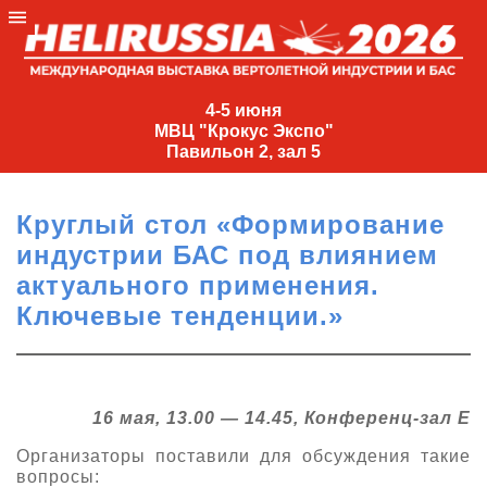
4-
5
4-5 июня
МВЦ "Крокус Экспо"
июня
Павильон 2, зал 5
МВЦ
"Крокус
Круглый стол «Формирование
Экспо"
индустрии БАС под влиянием
Павильон
актуального применения.
2,
Ключевые тенденции.»
зал
5
+7
(495)
16 мая,
13.00 — 14.45, Конференц-зал Е
477-
33-81
Организаторы поставили для обсуждения такие
nguage
вопросы: