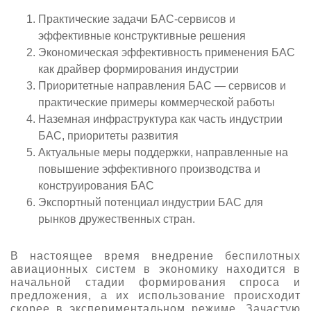
О выставке
Практические задачи БАС-сервисов и
эффективные конструктивные решения
ограмма
Партнеры выставки
Экономическая эффективность применения БАС
астники
Крокус Экспо
как драйвер формирования индустрии
Для участников
Приоритетные направления БАС — сервисов и
Даты будущих выставок
Для посетителей
Заявка на участие
практические примеры коммерческой работы
Для СМИ
Наземная инфраструктура как часть индустрии
Место проведения HeliRussia
Документы
Заочное участие
БАС, приоритеты развития
Архив
Аккредитация прессы
Схема проезда
Актуальные меры поддержки, направленные на
Контакты
Прилет на выставку
Условия инфопартнёрства
повышение эффективного производства и
Правила доступа и пребывания Крокус Экспо
Основные требования МВЦ «Крокус Экспо»
конструирования БАС
Положение об аккредитации
Экспортный потенциал индустрии БАС для
рынков дружественных стран.
Публикации о выставке
Пресс-релизы
В настоящее время внедрение беспилотных
авиационных систем в экономику находится в
начальной стадии формирования спроса и
предложения, а их использование происходит
скорее в экспериментальном режиме. Зачастую