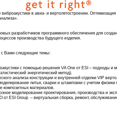
иброакустики в авиа- и вертолетостроении. Оптимизация 
 анализа».
ровых разработчиков программного обеспечения для созда
роцессов производства будущего изделия.
т с Вами следующие темы:
акустики с помощью решения VA One от ESI – подходы и ме
атистический энергетический метод).
ского анализа конструкции и внутренней отделки VIP вертол
моделирование литья, сварки и штамповки с учетом физики
е композитных материалов.
возное моделирование проектирования, производства и экс
DO от ESI Group – виртуальная сборка, ремонт, обслуживани