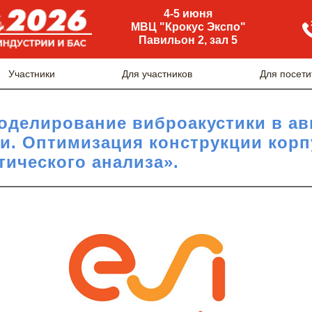
4-5 июня
МВЦ "Крокус Экспо"
Павильон 2, зал 5
Участники
Для участников
Для посети
делирование виброакустики в ав
и. Оптимизация конструкции корп
тического анализа».