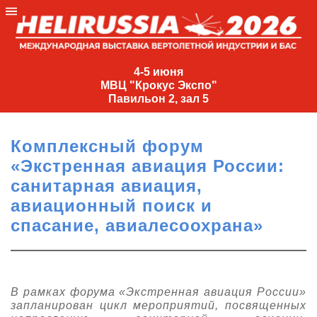
4-
5
4-5 июня
МВЦ "Крокус Экспо"
июня
Павильон 2, зал 5
МВЦ
"Крокус
Комплексный форум
Экспо"
«Экстренная авиация России:
Павильон
санитарная авиация,
2,
авиационный поиск и
зал
спасание, авиалесоохрана»
5
+7
(495)
477-
33-81
В рамках форума «Экстренная авиация России»
запланирован цикл мероприятий, посвященных
nguage