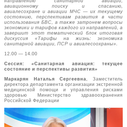
направлению санитарной авиации,
авиационному поиску и спасанию,
О выставке
авиалесохране и авиации МЧС — их текущему
ограмма
Партнеры выставки
состоянию, перспективам развития в части
использования БВС, а также затронем вопросы
астники
экономики и тарифов каждого из направлений, а
Крокус Экспо
Для участников
завершит этот тематический блок итоговая
дискуссия «Тарифы на жизнь: экономика
Даты будущих выставок
Для посетителей
Заявка на участие
санитарной авиации, ПСР и авиалесоохраны».
Для СМИ
Место проведения HeliRussia
Документы
Заочное участие
12.00 — 14.00
Архив
Аккредитация прессы
Схема проезда
Контакты
Сессия:
«
Санитарная авиация: текущее
Прилет на выставку
Условия инфопартнёрства
состояние и перспективы развития
»
Правила доступа и пребывания Крокус Экспо
Основные требования МВЦ «Крокус Экспо»
Маркарян Наталья Сергеевна
, Заместитель
Положение об аккредитации
директора департамента организации экстренной
медицинской помощи и управления рисками
Публикации о выставке
здоровью Министерство здравоохранения
Российской Федерации
Пресс-релизы