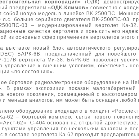
естроительная корпорация»
(ОДК) демонстрируе
ный предприятием
«ОДК-Климов»
совместно с холд
ет собой новую модель в линейке ВК-2500ПС. Мощнос
00 л.с. больше серийного двигателя ВК-2500ПС-03, п
2500ПС-03 – модернизированный вертолет Ка-32.
тационные качества вертолета и повысить его надеж
ной из основных сфер применения вертолетов этого т
а выставке новый блок автоматического регулиро
ADEC) БАРК-6В, предназначенный для новейшего 
7-117В вертолета Ми-38. БАРК-6В позволяет увелич
го управление к внешним условиям, обеспечить не
ации «по состоянию».
ое бортовое радиоэлектронное оборудование на Hel
»
. В рамках экспозиции показан малогабаритный
оса нового поколения, совмещенный с высотомеро
е и меньше аналогов, им может быть оснащен любой 
влено оборудование входящего в холдинг «Росэлек
Ка-62 – бортовой комплекс связи нового поколен
«Аист-62». С-404 основан на открытой архитектуре
 пунктами управления по нескольким каналам и по
с в составе вертолета Ка-62 проходит предваритель