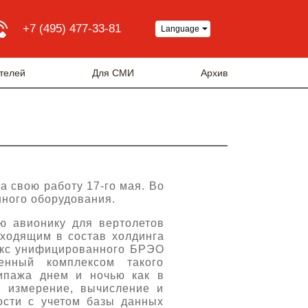
+7 (495) 477-33-81
Language
телей
Для СМИ
Архив
а свою работу 17-го мая. Во
ного оборудования.
ю авионику для вертолетов
входящим в состав холдинга
екс унифицированного БРЭО
енный комплексом такого
ипажа днем и ночью как в
я измерение, вычисление и
ости с учетом базы данных