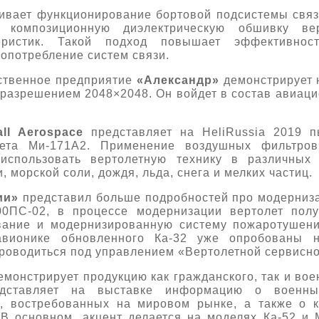
ивает функционирование бортовой подсистемы связ
 композиционную диэлектрическую обшивку ве
теристик. Такой подход повышает эффективнос
опотребление систем связи.
дственное предприятие
«Александр»
демонстрирует н
 разрешением 2048×2048. Он войдет в состав авиаци
all Aerospace
представляет на HeliRussia 2019 
лета Ми-171А2. Применение воздушных фильтров
использовать вертолетную технику в различных 
 морской соли, дождя, льда, снега и мелких частиц.
ии»
представил больше подробностей про модерниза
00ПС-02, в процессе модернизации вертолет полу
вание и модернизированную систему пожаротушен
авионике обновленного Ка-32 уже опробованы н
проводиться под управлением «Вертолетной сервисн
емонстрирует продукцию как гражданского, так и во
ставляет на выставке информацию о военных
в, востребованных на мировом рынке, а также о 
В основном, акцент делается на моделях Ка-52 и