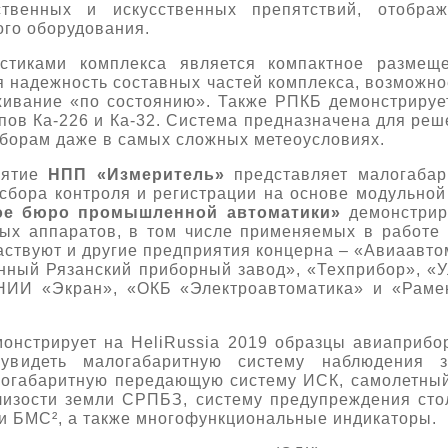
ственных и искусственных препятствий, отобра
ого оборудования.
истиками комплекса является компактное размещ
я надежность составных частей комплекса, возможн
живание «по состоянию». Также РПКБ демонстриру
пов Ка-226 и Ка-32. Система предназначена для ре
иборам даже в самых сложных метеоусловиях.
иятие
НПП «Измеритель»
представляет малогабар
сбора контроля и регистрации на основе модульной
ое бюро промышленной автоматики»
демонстрир
ых аппаратов, в том числе применяемых в работе
аствуют и другие предприятия концерна – «Авиаавтом
нный Рязанский приборный завод», «Техприбор», «У
НИИ «Экран», «ОКБ «Электроавтоматика» и «Раме
онстрирует на HeliRussia 2019 образцы авиаприбор
увидеть малогабаритную систему наблюдения з
огабаритную передающую систему ИСК, самолетный 
лизости земли СРПБЗ, систему предупреждения сто
ки БМС², а также многофункциональные индикаторы.