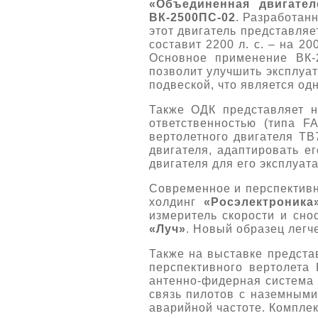
«Объединенная двигател
ВК-2500ПС-02
. Разработан
этот двигатель представля
составит 2200 л. с. – на 2
Основное применение ВК-
позволит улучшить эксплуа
подвеской, что является од
Также ОДК представляет н
ответственностью (типа F
вертолетного двигателя ТВ
двигателя, адаптировать е
двигателя для его эксплуат
Современное и перспективн
холдинг
«Росэлектроника
измеритель скорости и сн
«Луч»
. Новый образец легч
Также на выставке предста
перспективного вертолета 
антенно-фидерная система 
связь пилотов с наземными
аварийной частоте. Комплек