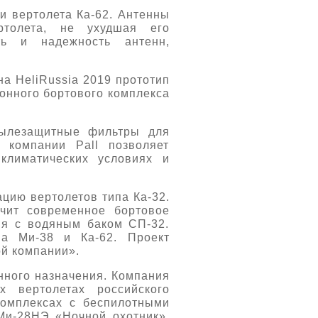
и вертолета Ка-62. Антенны
ртолета, не ухудшая его
ть и надежность антенн,
а HeliRussia 2019 прототип
онного бортового комплекса
пылезащитные фильтры для
 компании Pall позволяет
климатических условиях и
цию вертолетов типа Ка-32.
чит современное бортовое
ия с водяным баком СП-32.
а Ми-38 и Ка-62. Проект
ой компании».
енного назначения. Компания
 вертолетах российского
комплексах с беспилотными
 Ми-28НЭ «Ночной охотник»,