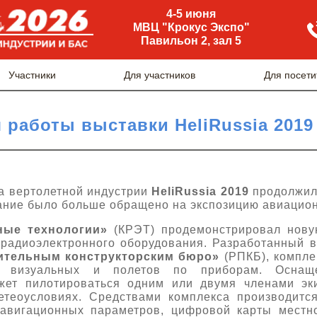
4-5 июня
МВЦ "Крокус Экспо"
Павильон 2, зал 5
Участники
Для участников
Для посети
 работы выставки HeliRussia 2019
а вертолетной индустрии
HeliRussia 2019
продолжил
ание было больше обращено на экспозицию авиацион
ные технологии»
(КРЭТ) продемонстрировал нову
 радиоэлектронного оборудования. Разработанный 
ительным конструкторским бюро»
(РПКБ), компл
е визуальных и полетов по приборам. Оснащ
ожет пилотироваться одним или двумя членами эк
етеоусловиях. Средствами комплекса производитс
авигационных параметров, цифровой карты местн