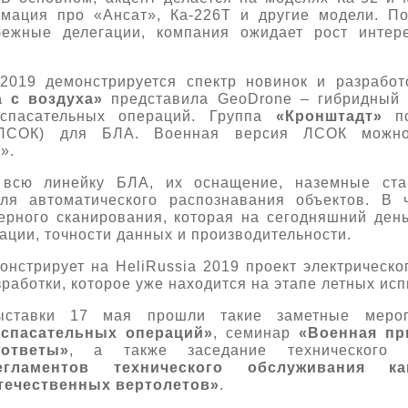
мация про «Ансат», Ка-226Т и другие модели. По
бежные делегации, компания ожидает рост интер
 2019 демонстрируется спектр новинок и разрабо
 с воздуха»
представила GeoDrone – гибридный 
-спасательных операций. Группа
«Кронштадт»
по
 (ЛСОК) для БЛА. Военная версия ЛСОК можно
».
всю линейку БЛА, их оснащение, наземные ста
ля автоматического распознавания объектов. В 
ерного сканирования, которая на сегодняшний ден
ции, точности данных и производительности.
нстрирует на HeliRussia 2019 проект электрическо
работки, которое уже находится на этапе летных ис
ставки 17 мая прошли такие заметные мероп
спасательных операций»
, семинар
«Военная пр
ответы»
, а также заседание технического
егламентов технического обслуживания 
течественных вертолетов»
.