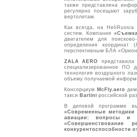
также представлена инфор
регулярно посещают зару
вертолетам.
Как всегда, на HeliRussia
систем. Компания
«Съемка
двигателем для поисково
определения координат
перспективным БЛА «Орион
ZALA AERO
представила 
специализированное ПО д
технология воздушного лаз
объему получаемой информа
Консорциум
McFly.аero
демо
такси
Bartini
российской раз
В деловой программе вы
«Современные методики 
авиации: вопросы и 
«Совершенствование р
конкурентоспособности о