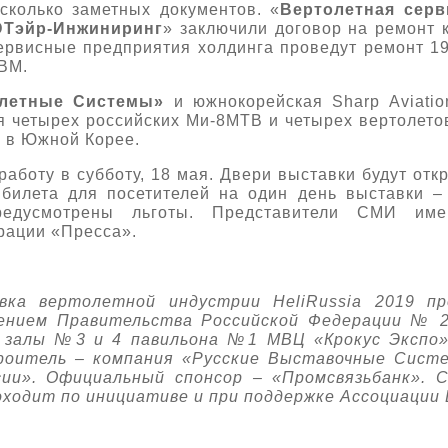
сколько заметных документов. «
Вертолетная серв
Тэйр-Инжиниринг
» заключили договор на ремонт 
ервисные предприятия холдинга проведут ремонт 19
ВМ.
олетные Системы»
и южнокорейская Sharp Aviati
 четырех российских Ми-8МТВ и четырех вертолето
 в Южной Корее.
работу в субботу, 18 мая. Двери выставки будут отк
 билета для посетителей на один день выставки –
предусмотрены льготы. Представители СМИ име
рации «Пресса».
авка вертолетной индустрии HeliRussia 2019 п
ением Правительства Российской Федерации № 2
– залы №3 и 4 павильона №1 МВЦ «Крокус Экспо»
роитель – компания «Русские Выставочные Систе
ии». Официальный спонсор – «Промсвязьбанк». 
оходит по инициативе и при поддержке Ассоциации