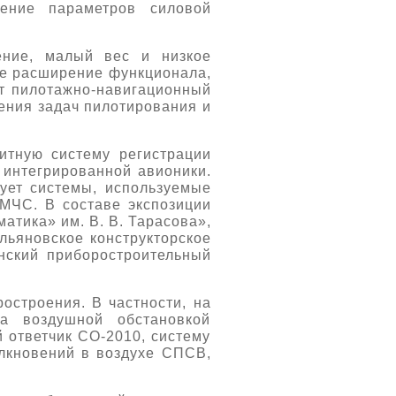
жение параметров силовой
ение, малый вес и низкое
ое расширение функционала,
ет пилотажно-навигационный
шения задач пилотирования и
итную систему регистрации
 интегрированной авионики.
ует системы, используемые
 МЧС. В составе экспозиции
атика» им. В. В. Тарасова»,
льяновское конструкторское
нский приборостроительный
остроения. В частности, на
а воздушной обстановкой
ответчик СО-2010, систему
лкновений в воздухе СПСВ,