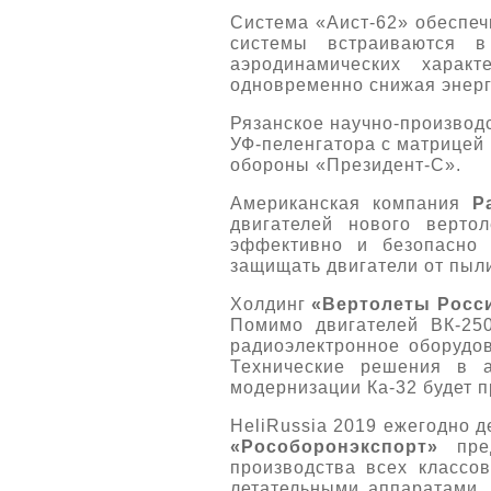
Система «Аист-62» обеспеч
системы встраиваются в
аэродинамических харак
одновременно снижая энерг
Рязанское научно-произво
УФ-пеленгатора с матрицей
обороны «Президент-С».
Американская компания
P
двигателей нового верто
эффективно и безопасно 
защищать двигатели от пыли,
Холдинг
«Вертолеты Росс
Помимо двигателей ВК-25
радиоэлектронное оборудо
Технические решения в 
модернизации Ка-32 будет 
HeliRussia 2019 ежегодно д
«Рособоронэкспорт»
пред
производства всех классо
летательными аппаратами. 