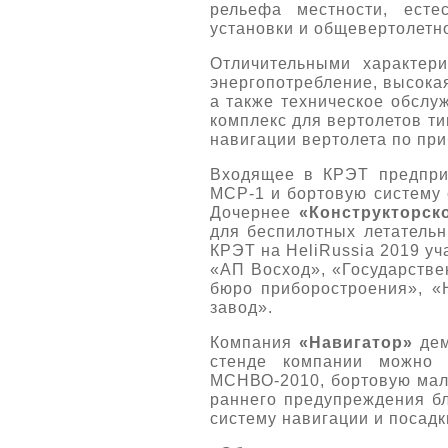
рельефа местности, есте
установки и общевертолетн
Отличительными характер
энергопотребление, высока
а также техническое обслу
комплекс для вертолетов ти
навигации вертолета по пр
Входящее в КРЭТ предпр
МСР-1 и бортовую систему 
Дочернее
«Конструкторск
для беспилотных летательн
КРЭТ на HeliRussia 2019 уч
«АП Восход», «Государстве
бюро приборостроения», «
завод».
Компания
«Навигатор»
дем
стенде компании можно 
МСНВО-2010, бортовую мал
раннего предупреждения б
систему навигации и посад