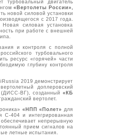
т турбовальный двигатель
ингом
«Вертолеты России»,
ть новой силовой установки
роизводящегося с 2017 года.
 Новая силовая установка
ность при работе с внешней
ипа.
вания и контроля с полной
российского турбовального
ить ресурс «горячей» части
обходимую глубину контроля
iRussia 2019 демонстрирует
 вертолетный доплеровский
м (ДИСС-ВГ), созданный
«КБ
гражданский вертолет.
троника»
«НПП «Полет»
для
ия С-404 и интегрированная
, обеспечивает непрерывную
стоянный прием сигналов на
ные летные испытания.