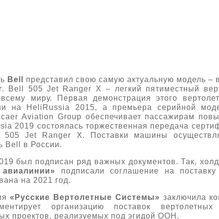
ль
Bell
представил свою самую актуальную модель – 
r
. Bell 505 Jet Ranger X – легкий пятиместный ве
всему миру. Первая демонстрация этого вертоле
ии на HeliRussia 2015, а премьера серийной мо
caer Aviation Group обеспечивает пассажирам по
ssia 2019 состоялась торжественная передача серт
ll 505 Jet Ranger X. Поставки машины осуществ
Bell в России.
2019 был подписан ряд важных документов. Так, хол
 авиалинии»
подписали соглашение на поставку 
ана на 2021 год.
ния
«Русские Вертолетные Системы»
заключила ко
аментирует организацию поставок вертолетн
х проектов, реализуемых под эгидой ООН.