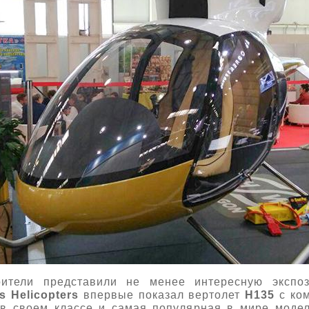
оители представили не менее интересную экспоз
s Helicopters
впервые показал вертолет
Н135
с ко
в своем классе и самая популярная в мире модел