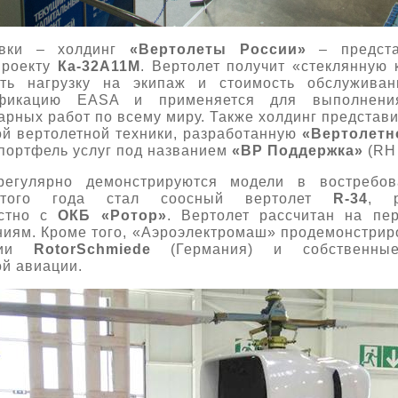
авки – холдинг
«Вертолеты России»
– предста
проекту
Ка-32А11М
. Вертолет получит «стеклянную
ить нагрузку на экипаж и стоимость обслужив
фикацию EASA и применяется для выполнения
рных работ по всему миру. Также холдинг представ
й вертолетной техники, разработанную
«Вертолетн
 портфель услуг под названием
«ВР Поддержка»
(RH 
регулярно демонстрируются модели в востребов
 этого года стал соосный вертолет
R-34
, р
стно с
ОКБ «Ротор»
. Вертолет рассчитан на пе
ниям. Кроме того, «Аэроэлектромаш» продемонстри
ании
RotorSchmiede
(Германия) и собственны
ой авиации.