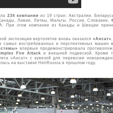
ала
234 компании
из 19 стран: Австралии, Беларуси
Канады, Ливии, Литвы, Мальты, России, Словакии, 
. При этом компании из Канады и Швеции приним
кой экспозиции вертолетов вновь оказался
«Ансат»
из самых востребованных и перспективных машин в
истемы»
впервые продемонстрировала противопожа
implex
Fire
Attack
и внешней подвеской. Кроме т
лета «Ансат» с кувезой для перевозки новорожден
лась на выставке HeliRussia в прошлом году.