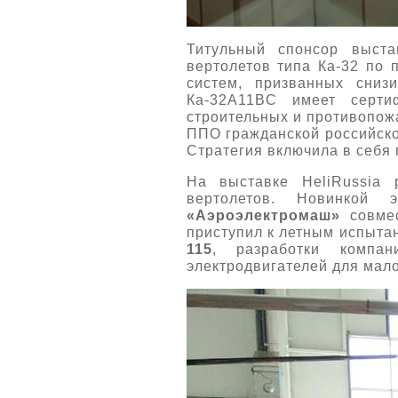
Титульный спонсор выст
вертолетов типа Ка-32 по 
систем, призванных сниз
Ка-32А11BC имеет серти
строительных и противопожа
ППО гражданской российско
Стратегия включила в себя
На выставке HeliRussia 
вертолетов. Новинкой
«Аэроэлектромаш»
совме
приступил к летным испыта
115
, разработки комп
электродвигателей для мал