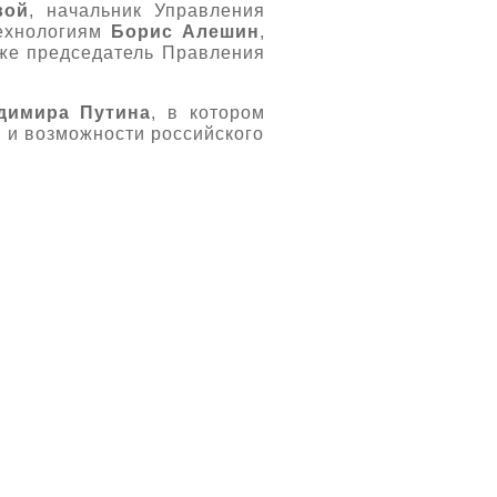
вой
, начальник Управления
технологиям
Борис Алешин
,
кже председатель Правления
димира Путина
, в котором
я и возможности российского