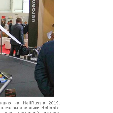
ицию на HeliRussia 2019.
мплексом авионики
Helionix
.
ь для санитарной авиации.