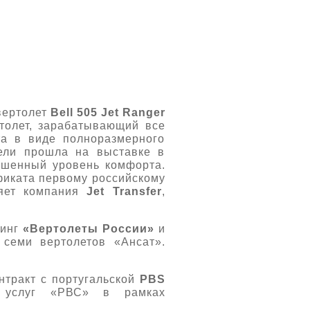
вертолет
Bell
505
Jet
Ranger
ртолет, зарабатывающий все
та в виде полноразмерного
дели прошла на выставке в
вышенный уровень комфорта.
ификата первому российскому
ляет компания
Jet Transfer
,
динг
«Вертолеты России»
и
семи вертолетов «Ансат».
нтракт с португальской
PBS
ых услуг «РВС» в рамках