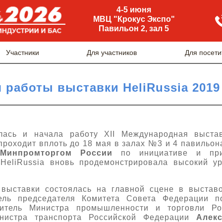
4-5 июня
МВЦ "Крокус Экспо"
Павильон 2, зал 5
Участники
Для участников
Для посети
 работы выставки HeliRussia 2019
ылась и начала работу XII Международная выстав
проходит вплоть до 18 мая в залах №3 и 4 павильо
Минпромторгом России
по инициативе и пр
 HeliRussia вновь продемонстрировала высокий у
выставки состоялась на главной сцене в выстав
тель председателя Комитета Совета Федерации п
титель Министра промышленности и торговли Р
инистра транспорта Российской Федерации
Алек