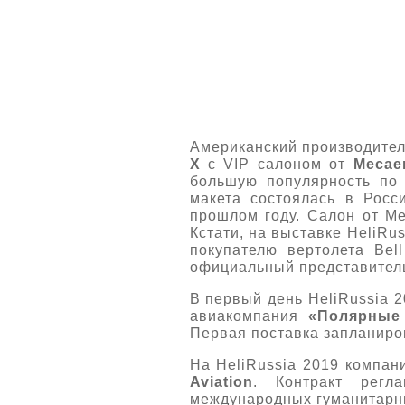
Американский производите
X
с VIP салоном от
Mecae
большую популярность по 
макета состоялась в Росс
прошлом году. Салон от Me
Кстати, на выставке HeliRu
покупателю вертолета Be
официальный представитель 
В первый день HeliRussia 
авиакомпания
«Полярные
Первая поставка запланиров
На HeliRussia 2019 компа
Aviation
. Контракт регл
международных гуманитарны