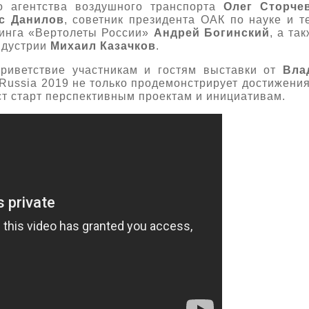
о агентства воздушного транспорта
Олег Сторче
с Данилов
, советник президента ОАК по науке и 
динга «Вертолеты России»
Андрей Богинский
, а та
ндустрии
Михаил Казачков
.
риветствие участникам и гостям выставки от
Вла
iRussia 2019 не только продемонстрирует достижени
ст старт перспективным проектам и инициативам.