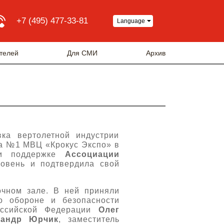
+7 (495) 477-33-81
Language
телей
Для СМИ
Архив
ка вертолетной индустрии
на №1 МВЦ «Крокус Экспо» в
и поддержке
Ассоциации
ровень и подтвердила свой
очном зале. В ней приняли
о обороне и безопасности
оссийской Федерации
Олег
сандр Юрчик
, заместитель