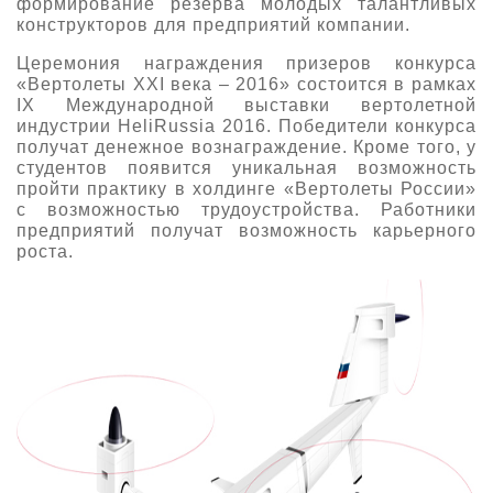
формирование резерва молодых талантливых
конструкторов для предприятий компании.
О выставке
ограмма
Партнеры выставки
Церемония награждения призеров конкурса
«Вертолеты XXI века – 2016» состоится в рамках
астники
IX Международной выставки вертолетной
Крокус Экспо
Для участников
индустрии HeliRussia 2016. Победители конкурса
получат денежное вознаграждение. Кроме того, у
Даты будущих выставок
Для посетителей
Заявка на участие
студентов появится уникальная возможность
Для СМИ
пройти практику в холдинге «Вертолеты России»
Место проведения HeliRussia
Документы
Заочное участие
с возможностью трудоустройства. Работники
Архив
Аккредитация прессы
предприятий получат возможность карьерного
Схема проезда
Контакты
Прилет на выставку
роста.
Условия инфопартнёрства
Правила доступа и пребывания Крокус Экспо
Основные требования МВЦ «Крокус Экспо»
Положение об аккредитации
Публикации о выставке
Пресс-релизы