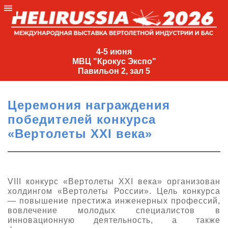
4-
5
4-5 июня
МВЦ "Крокус Экспо"
июня
Павильон 2, зал 5
МВЦ
"Крокус
Церемония награждения
Экспо"
победителей конкурса
Павильон
«Вертолеты XXI века»
2,
зал
5
+7
VIII конкурс «Вертолеты XXI века» организован
(495)
холдингом «Вертолеты России». Цель конкурса
477-
— повышение престижа инженерных профессий,
33-81
вовлечение молодых специалистов в
инновационную деятельность, а также
nguage