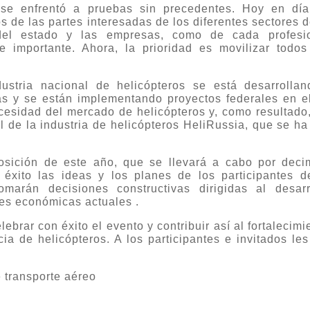
 se enfrentó a pruebas sin precedentes. Hoy en día
s de las partes interesadas de los diferentes sectores d
e del estado y las empresas, como de cada profesi
te importante. Ahora, la prioridad es movilizar todos
dustria nacional de helicópteros se está desarrolla
 y se están implementando proyectos federales en e
ecesidad del mercado de helicópteros y, como resultado
al de la industria de helicópteros HeliRussia, que se h
sición de este año, que se llevará a cabo por deci
 éxito las ideas y los planes de los participantes d
marán decisiones constructivas dirigidas al desar
nes económicas actuales .
ebrar con éxito el evento y contribuir así al fortalecimi
ia de helicópteros. A los participantes e invitados les
 transporte aéreo