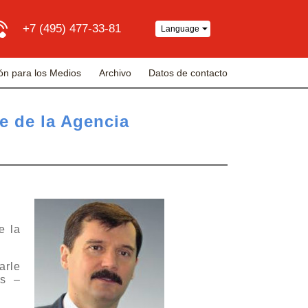
+7 (495) 477-33-81
Language
ón para los Medios
Archivo
Datos de contacto
e de la Agencia
e la
arle
os –