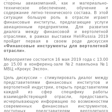
стороны авиакомпаний, как и материально-
О выставке
техническое обеспечение, обучение и
содержание летно-технического состава. В этой
ограмма
Партнеры выставки
ситуации большую роль в отрасли играют
астники
финансовые институты, предлагающие услуги
Крокус Экспо
авиационным предприятиям. Для развития
Для участников
диалога между финансовой и вертолетной
Даты будущих выставок
Для посетителей
Заявка на участие
отраслями, в рамках выставки HeliRussia 2019
пройдет первая в своем роде дискуссия
Для СМИ
Место проведения HeliRussia
Документы
«Финансовые инструменты для вертолетной
Заочное участие
Архив
Аккредитация прессы
отрасли»
.
Схема проезда
Контакты
Прилет на выставку
Мероприятие состоится 16 мая 2019 года с 13.00
Условия инфопартнёрства
Правила доступа и пребывания Крокус Экспо
до 15.00 в конференц-зале №2 павильона №1
Основные требования МВЦ «Крокус Экспо»
МВЦ «Крокус Экспо».
Положение об аккредитации
Цель дискуссии – стимулировать диалог между
Публикации о выставке
представителями финансовых институтов и
вертолетной индустрии, открыть представителям
Пресс-релизы
каждой из сфер специфику работы
взаимодействующей отрасли, предоставить
исчерпывающую информацию по возможностям
современных финансовых инструментов,
доступных представителям вертолетного