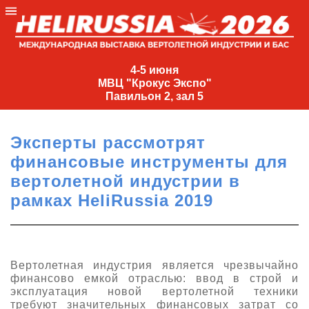
4-
5
4-5 июня
МВЦ "Крокус Экспо"
июня
Павильон 2, зал 5
МВЦ
"Крокус
Эксперты рассмотрят
Экспо"
финансовые инструменты для
Павильон
вертолетной индустрии в
2,
рамках HeliRussia 2019
зал
5
+7
(495)
Вертолетная индустрия является чрезвычайно
477-
финансово емкой отраслью: ввод в строй и
33-81
эксплуатация новой вертолетной техники
nguage
требуют значительных финансовых затрат со