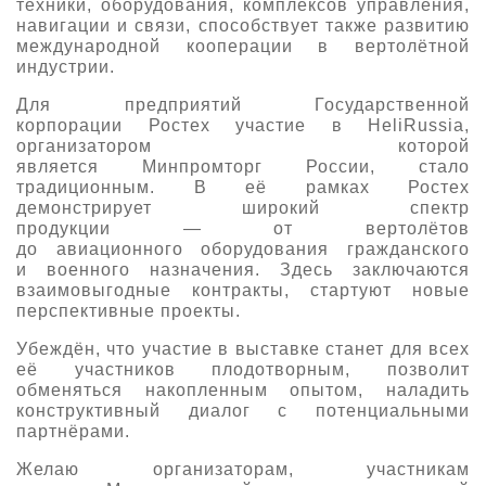
техники,
оборудования, комплексов управления,
навигации и связи
,
с
пособствует также развитию
международной кооперации в вертолётной
индустрии.
Д
ля предприятий Государственной
корпорации
Ростех
участие в
HeliRussia
,
организатором которой
является
Минпромторг
России, стало
традиционным. В её рамках Ростех
демонстриру
е
т широкий спектр
продукции —
от вертолётов
до
авиационно
го
оборудовани
я
гражданского
и военного назначения.
Здесь
заключаются
взаимовыгодные контракты, стартуют новые
перспективные проекты.
Убеждён, что участие в выставке станет для
всех
её участников
плодотворным,
позволит
обменяться накопленным опытом, наладить
конструктивный диалог с потенциальными
партнёрами
.
Желаю
организаторам
, участникам