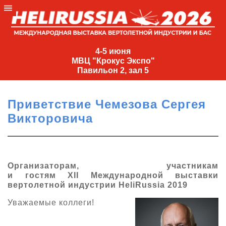
4-
5
4-5 июня
МВЦ "Крокус Экспо"
июня
Павильон 2, зал 5
МВЦ
"Крокус
Приветствие Чемезова Сергея
Экспо"
Викторовича
Павильон
2,
зал
5
Организаторам, участникам
и
гостям
XII
Международной выставки
+7
вертолетной индустрии
HeliRussia
201
9
(495)
477-
Уважаемые
коллеги
!
33-81
nguage