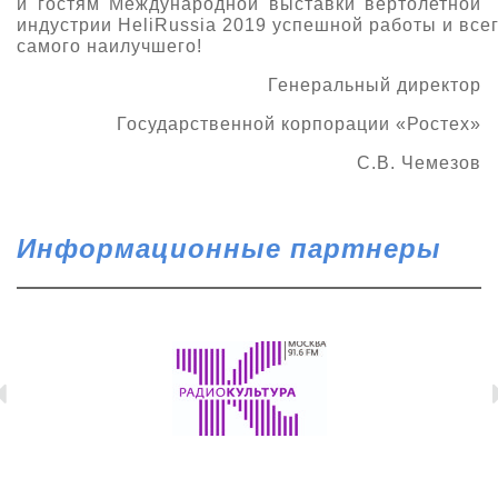
и
гостям
Международной выставк
и
вертол
е
тной
индустрии
HeliRussia
2019
успешной
работы
и
все
самого наилучшего
!
Генеральный директор
Г
осударственной корпорации
«
Ростех
»
С.В.
Чемезов
Информационные партнеры