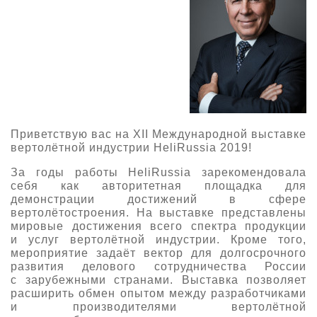
О выставке
ограмма
Партнеры выставки
астники
Крокус Экспо
Для участников
Даты будущих выставок
Для посетителей
Заявка на участие
Для СМИ
Место проведения HeliRussia
Документы
Заочное участие
П
риветств
ую
вас
на
XII
Международной выставке
Архив
Аккредитация прессы
вертол
ё
тной индустрии
HeliRussia
201
9
!
Схема проезда
Контакты
Прилет на выставку
Условия инфопартнёрства
За годы работы
HeliRussia
зарекомендовала
Правила доступа и пребывания Крокус Экспо
себя как авторитетная
площадка для
Основные требования МВЦ «Крокус Экспо»
демонстрации
достижений
в сфере
Положение об аккредитации
вертолётостроения.
На выставке
представлены
мировые
достижения всего спектра продукции
Публикации о выставке
и услуг вертолётной индустрии.
Кроме того,
мероприятие зада
ё
т вектор
для долгосрочного
Пресс-релизы
развития делового сотрудничества России
с зарубежными странами
. Выставка позволяет
расширить обмен опытом между разработчиками
и производителями вертолётной