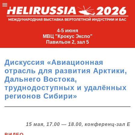
4-
5
4-5 июня
МВЦ "Крокус Экспо"
июня
Павильон 2, зал 5
МВЦ
"Крокус
Дискуссия «Авиационная
Экспо"
отрасль для развития Арктики,
Павильон
Дальнего Востока,
2,
труднодоступных и удалённых
зал
регионов Сибири»
5
+7
(495)
477-
33-81
15 мая, 17.00 — 18.00, конференц-зал Е
nguage
ВИДЕО