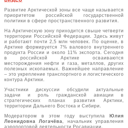
О выставке
Развитие Арктической зоны все чаще называется
приоритетом российской государственной
ограмма
Партнеры выставки
политики в сфере пространственного развития.
астники
Крокус Экспо
На Арктическую зону приходится свыше четверти
Для участников
территории Российской Федерации. Здесь живут
Даты будущих выставок
Для посетителей
Заявка на участие
и работают почти 2,5 млн человек. По оценке, в
Арктике формируется 7% валового внутреннего
Для СМИ
Место проведения HeliRussia
Документы
продукта России и около 11% экспорта. Сегодня
Заочное участие
Архив
Аккредитация прессы
в российской Арктике осваиваются
Схема проезда
Контакты
месторождения нефти и газа, металлов, других
Прилет на выставку
полезных ископаемых. Важнейшее направление
Условия инфопартнёрства
Правила доступа и пребывания Крокус Экспо
– это укрепление транспортного и логистического
Основные требования МВЦ «Крокус Экспо»
контура Арктики.
Положение об аккредитации
Участники дискуссии обсудили актуальные
Публикации о выставке
задачи и роль гражданской авиации в
стратегических планах развития Арктики,
Пресс-релизы
территории Дальнего Востока и Сибири.
Модератором в этом году выступила
Юлия
Леонидовна Логачёва
, начальник управления
аэропортовой деятельности Росавиации.