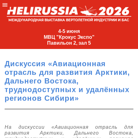
4-
5
4-5 июня
МВЦ "Крокус Экспо"
июня
Павильон 2, зал 5
МВЦ
"Крокус
Дискуссия «Авиационная
Экспо"
отрасль для развития Арктики,
Павильон
Дальнего Востока,
2,
труднодоступных и удалённых
зал
регионов Сибири»
5
+7
(495)
477-
33-81
На дискуссии «Авиационная отрасль для
развития Арктики, Дальнего Востока,
nguage