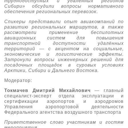
труднодоступных и удалённых регионов
Сибири» обсудили вопросы нормативного
О выставке
обеспечения региональных перевозок.
ограмма
Партнеры выставки
Спикеры представили опыт авиакомпаний по
астники
развитию региональных маршрутов, а также
Крокус Экспо
Для участников
рассмотрели применение беспилотных
авиационных систем для повышения
Даты будущих выставок
Для посетителей
Заявка на участие
транспортной доступности удалённых
территорий — с акцентом на социальные,
Для СМИ
Место проведения HeliRussia
Документы
Заочное участие
экономические и логистические эффекты.
Архив
Аккредитация прессы
Затронули вопросы инженерных решений для
Схема проезда
Контакты
Прилет на выставку
посадочных площадок в суровых условиях
Условия инфопартнёрства
Арктики, Сибири и Дальнего Востока.
Правила доступа и пребывания Крокус Экспо
Основные требования МВЦ «Крокус Экспо»
Модератор:
Положение об аккредитации
Токмачев Дмитрий Михайлович
— главный
Публикации о выставке
специалист-эксперт отдела эксплуатации и
сертификации аэропортов и аэродромов
Пресс-релизы
Управления аэропортовой деятельности
Федерального агентства воздушного транспорта
Приветственное слово участникам и гостям
мероприятия