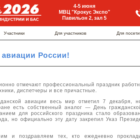
4-5 июня
МВЦ "Крокус Экспо"
Павильон 2, зал 5
Участники
Для участников
Для посети
 авиации России!
ионно отмечают профессиональный праздник работ
хники, диспетчеры и все причастные.
данской авиации весь мир отметил 7 декабря, но
ране есть собственный аналог — День гражданско
ванием для российского праздника стало образова
да, но официально эту дату закрепил Указ Прези
им и поздравляем тех, кто ежедневно проклад