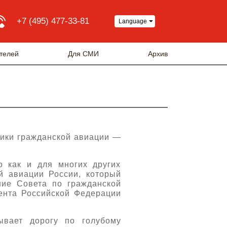
+7 (495) 477-33-81
Language
телей
Для СМИ
Архив
ники гражданской авиации —
 как и для многих других
й авиации России, который
ние Совета по гражданской
дента Российской Федерации
ывает дорогу по голубому