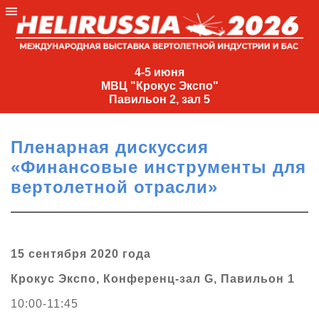
4-
5
4-5 июня
МВЦ "Крокус Экспо"
июня
Павильон 2, зал 5
МВЦ
"Крокус
Пленарная дискуссия
Экспо"
«Финансовые инструменты для
Павильон
вертолетной отрасли»
2,
зал
5
+7
15 сентября 2020 года
(495)
477-
Крокус Экспо, Конференц-зал G, Павильон 1
33-81
10:00-11:45
nguage