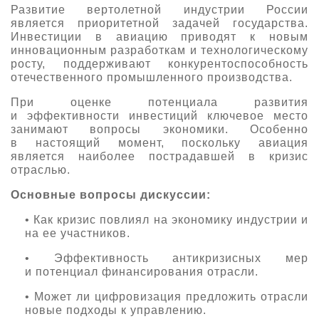
Развитие вертолетной индустрии России
О выставке
является приоритетной задачей государства.
Инвестиции в авиацию приводят к новым
ограмма
Партнеры выставки
инновационным разработкам и технологическому
астники
росту, поддерживают конкурентоспособность
Крокус Экспо
отечественного промышленного производства.
Для участников
Даты будущих выставок
Для посетителей
При оценке потенциала развития
Заявка на участие
и эффективности инвестиций ключевое место
Для СМИ
Место проведения HeliRussia
Документы
занимают вопросы экономики. Особенно
Заочное участие
Архив
в настоящий момент, поскольку авиация
Аккредитация прессы
Схема проезда
является наиболее пострадавшей в кризис
Контакты
Прилет на выставку
отраслью.
Условия инфопартнёрства
Правила доступа и пребывания Крокус Экспо
Основные требования МВЦ «Крокус Экспо»
Основные вопросы дискуссии:
Положение об аккредитации
• Как кризис повлиял на экономику индустрии и
Публикации о выставке
на ее участников.
• Эффективность антикризисных мер
Пресс-релизы
и потенциал финансирования отрасли.
• Может ли цифровизация предложить отрасли
новые подходы к управлению.