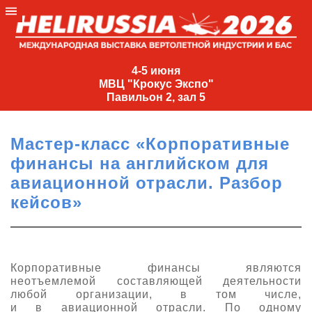
4-
5
4-5 июня
МВЦ "Крокус Экспо"
июня
Павильон 2, зал 5
МВЦ
"Крокус
Мастер-класс «Корпоративные
Экспо"
финансы на английском для
Павильон
авиационной отрасли. Разбор
2,
кейсов»
зал
5
+7
(495)
Корпоративные финансы являются
477-
неотъемлемой составляющей деятельности
33-81
любой организации, в том числе,
nguage
и в авиационной отрасли. По одному