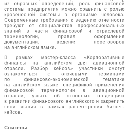
из образных определений, роль финансовой
О выставке
системы предприятия можно сравнить с ролью
кровеносной системы в организме человека.
ограмма
Партнеры выставки
Современные требования к ведению отчетности
астники
требуют от специалистов профессиональных
Крокус Экспо
знаний в части финансовой и отраслевой
Для участников
терминологии, правил оформления
Даты будущих выставок
Для посетителей
Заявка на участие
документации, ведения переговоров
на английском языке.
Для СМИ
Место проведения HeliRussia
Документы
Заочное участие
В рамках мастер-класса «Корпоративные
Архив
Аккредитация прессы
Схема проезда
финансы на английском для авиационной
Контакты
Прилет на выставку
отрасли. Разбор кейсов» участники смогут
Условия инфопартнёрства
Правила доступа и пребывания Крокус Экспо
ознакомиться с ключевыми терминами
Основные требования МВЦ «Крокус Экспо»
по финансово-экономической тематике
Положение об аккредитации
на английском языке, спецификой применения
финансовой терминологии в авиационной
Публикации о выставке
отрасли, узнать об основных тенденциях
в развитии финансового английского и закрепить
Пресс-релизы
свои знания в рамках рассмотрения бизнес-
кейсов.
Спикеры: