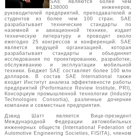
SAE являются более чем
138000 инженеров,
О выставке
руководителей предприятий, преподавателей и
ограмма
Партнеры выставки
студентов из более чем 100 стран. SAE
разрабатывает технические стандарты по
астники
Крокус Экспо
наземной и авиационной технике, издает
Для участников
техническую литературу и проводят около
ежегодно 25 конгрессов и конференций. SAE
Даты будущих выставок
Для посетителей
Заявка на участие
является ведущей организацией, которая
Для СМИ
Место проведения HeliRussia
разрабатывает стандарты и объединяет
Документы
Заочное участие
исследования по проектированию, разработке,
Архив
Аккредитация прессы
обслуживанию и эксплуатации мобильной
Схема проезда
Контакты
Прилет на выставку
техники. Бюджет SAE составляет более 100 млн
Условия инфопартнёрства
долларов. В состав SAE International также
Правила доступа и пребывания Крокус Экспо
Основные требования МВЦ «Крокус Экспо»
входит Институт анализа эффективности работы
Положение об аккредитации
предприятий (Performance Review Institute, PRI),
Консорциум промышленной технологии (Industry
Публикации о выставке
Technologies Consortia), различные дочерние
компании и совместные предприятия.
Пресс-релизы
Дэвид Шатт является Вице-президент
Международной Федерации автомобильных
инженерных обществ (International Federation of
Automotive Engineering Societies, FISITA), членом