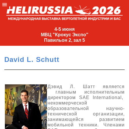
4-
5
4-5 июня
МВЦ "Крокус Экспо"
июня
Павильон 2, зал 5
МВЦ
"Крокус
David L. Schutt
Экспо"
Павильон
2,
зал
Дэвид Л. Шатт является
главным исполнительным
5
директором SAE International,
+7
некоммерческой
(495)
образовательной научно-
477-
технической организации,
33-81
занимающейся развитием
мобильной техники. Членами
nguage