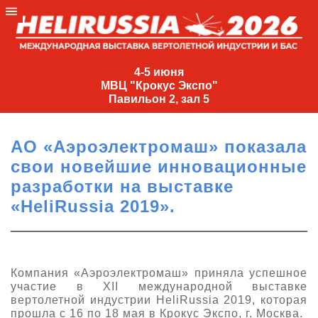
4-
5
4-5 июня
МВЦ "Крокус Экспо"
июня
Павильон 2, зал 5
МВЦ
"Крокус
АО «Аэроэлектромаш» показала
Экспо"
свои новейшие инновационные
Павильон
разработки на выставке
2,
«HeliRussia 2019».
зал
5
+7
(495)
Компания «Аэроэлектромаш» приняла успешное
477-
участие в XII международной выставке
33-81
вертолетной индустрии HeliRussia 2019, которая
nguage
прошла с 16 по 18 мая в Крокус Экспо, г. Москва.