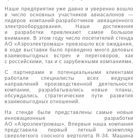
О выставке
Наше предприятие уже давно и уверенно вошло
в число основных участников авиасалонов —
ограмма
Партнеры выставки
лидеров компаний-разработчиков авиационного
астники
электрооборудования. Наши достижения
Крокус Экспо
и разработки привлекают самое большое
Для участников
внимание. В этом году число посетителей стенда
Даты будущих выставок
Для посетителей
АО «Аэроэлектромаш» превзошло все ожидания,
Заявка на участие
в ходе выставки было проведено много деловых
Для СМИ
Место проведения HeliRussia
Документы
взаимовыгодных встреч и переговоров, как
Заочное участие
с российскими, так и с зарубежными компаниями.
Архив
Аккредитация прессы
Схема проезда
Контакты
Прилет на выставку
С партнерами и потенциальными клиентами
Условия инфопартнёрства
работали специалисты всех ведущих
Правила доступа и пребывания Крокус Экспо
Основные требования МВЦ «Крокус Экспо»
направлений производственной деятельности
Положение об аккредитации
компании, разрабатывались новые планы,
обсуждались стратегические пути развития
Публикации о выставке
взаимовыгодных отношений.
На стенде были представлены самые новые
Пресс-релизы
инновационные разработки
АО «Аэроэлектромаш». Впервые наша компания
представила первый летный экземпляр
сверхлегкого соосного вертолета R-34. Машина