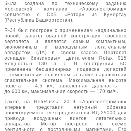
была создана по техническому заданию
московской компании «Аэроэлектромаш»
совместно с ОКБ «Ротор» из Кумертау
(Республика Башкортостан).
R-34 был построен с применением кардинально
новой, запатентованной конструкции соосного
вертолета и является самым компактным,
экономичным и малошумным летательным
аппаратом (ЛА) в своем классе. Вертолет
оснащен бензиновым двигателем Rotax 915
мощностью 130 л. с. В конструкции ВС
применена бесшарнирная подвеска лопастей
с композитным торсионом, а также парашютная
спасательная система. Максимальная высота
полета — 4,5 км, заявленная дальность —
до 600 км, максимальная скорость — 170 км/ч.
Также, на HeliRussia 2019 «Аэроэлектромаш»
впервые представил натурный образец
проектируемого электродвигателя ВД-25000 для
привода воздушных винтов летательных
аппаратов. Мотор построен по схеме
вентильного с постоянными магнитами. Его