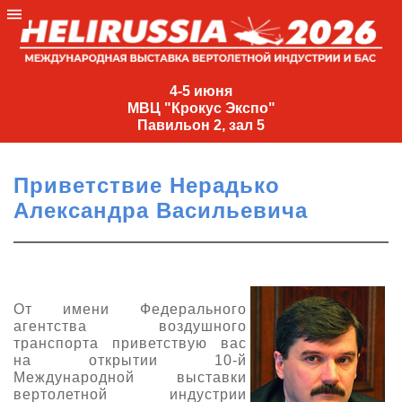
4-
5
4-5 июня
МВЦ "Крокус Экспо"
июня
Павильон 2, зал 5
МВЦ
"Крокус
Приветствие Нерадько
Экспо"
Александра Васильевича
Павильон
2,
зал
5
От имени Федерального
+7
агентства воздушного
(495)
транспорта приветствую вас
477-
на открытии 10-й
33-81
Международной выставки
nguage
вертолетной индустрии