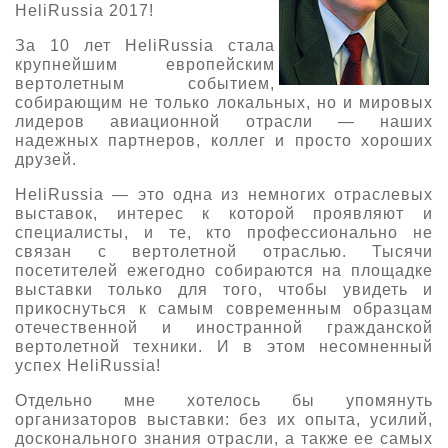
HeliRussia 2017!
О выставке
За 10 лет HeliRussia стала
ограмма
Партнеры выставки
крупнейшим европейским
вертолетным событием,
астники
Крокус Экспо
собирающим не только локальных, но и мировых
Для участников
лидеров авиационной отрасли — наших
Даты будущих выставок
надежных партнеров, коллег и просто хороших
Для посетителей
Заявка на участие
друзей.
Для СМИ
Место проведения HeliRussia
Документы
Заочное участие
HeliRussia — это одна из немногих отраслевых
Архив
Аккредитация прессы
выставок, интерес к которой проявляют и
Схема проезда
Контакты
Прилет на выставку
специалисты, и те, кто профессионально не
Условия инфопартнёрства
связан с вертолетной отраслью. Тысячи
Правила доступа и пребывания Крокус Экспо
Основные требования МВЦ «Крокус Экспо»
посетителей ежегодно собираются на площадке
Положение об аккредитации
выставки только для того, чтобы увидеть и
прикоснуться к самым современным образцам
Публикации о выставке
отечественной и иностранной гражданской
вертолетной техники. И в этом несомненный
успех HeliRussia!
Пресс-релизы
Отдельно мне хотелось бы упомянуть
организаторов выставки: без их опыта, усилий,
досконального знания отрасли, а также ее самых